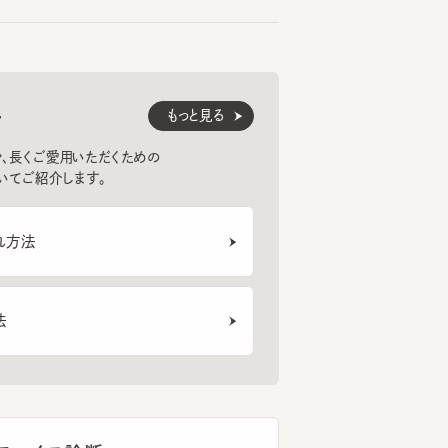
もっと見る
くご愛用いただくための
紹介します。
法
BEANIE7
ARISSAMU
FLOWERS3
CF T
6
7
8
¥6,380
¥10,560
¥7,
ェイス診断
トフォンのカメラを使ってフェイスタイプ
断。似合う帽子のご紹介から選び方のポ