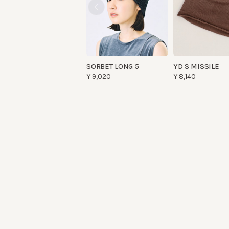
SORBET LONG 5
YD S MISSILE
¥9,020
¥8,140