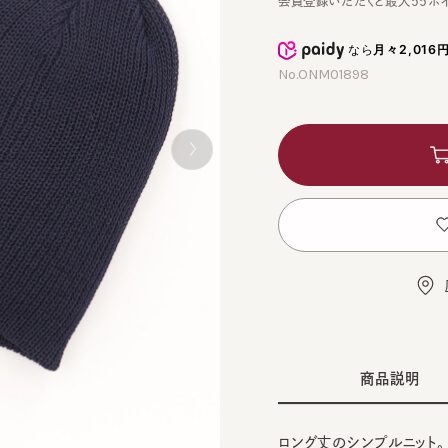
なら
月々2,016円
から
No.ONM01898
カ
お
店舗
商品説明
ロング丈のシンプルニット。
GRA