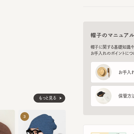
帽子のマニュアル
帽子に関する基礎知識や、長
お手入れのポイントについてご
お手入れ方
保管方法
もっと見る
SILK MISSILE LONG11
COOL MAX 
3
4
5
¥7,370
¥6,930
フ
スマー
を診