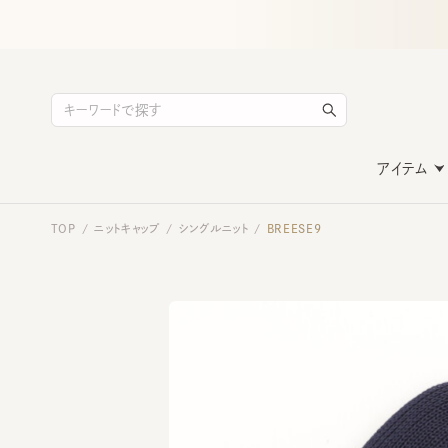
アイテム
TOP
ニットキャップ
シングルニット
BREESE9
/
/
/