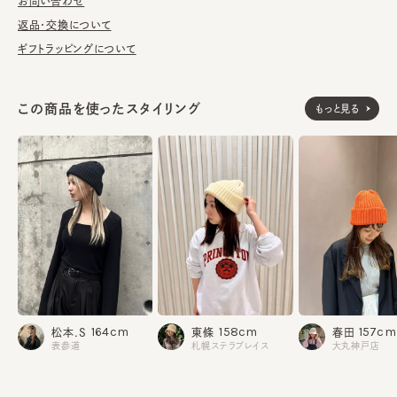
■お手入れ方法
お問い合わせ
洗濯可能。洗うことにより風合いに多少の変化が起こります。お洗
返品・交換について
濯の際は単独手洗いで洗濯後、形を整え陰干ししてください。
ギフトラッピングについて
※手洗いの際は付属のアテンションを必ずご参照ください。
この商品を使ったスタイリング
もっと見る
綿50% アクリル50%
素材
made in JAPAN
生産国
164cm
158cm
157cm
松本.S
東條
春田
表参道
札幌ステラプレイス
大丸神戸店