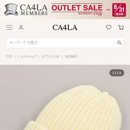
TOP
ニットキャップ
ダブルワッチ
WORK9
/
/
/
1
/
13