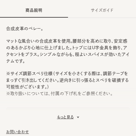
商品説明
サイズガイド
合成皮革のベレー。
マットな風合いの合成皮革を使用。腰部分を高めに取り、安定感
のあるかぶり心地に仕上げました。トップにはU字金具を飾り、ア
クセントをプラス。シンプルながらも、程よいスパイスが効いたアイ
テムです。
※サイズ調節スベリ仕様（サイズを小さくする際は、調節テープを
まっすぐ引き出してください。逆向きに引っ張るとスベリを破損する
可能性がございます。）
※取り扱いについては、付属の下げ札をご参照ください。
表地：合成皮革
素材
もっと見る
裏地：綿100%
made in JAPAN
生産国
お問い合わせ