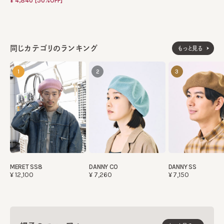
¥4,840
[50%OFF]
同じカテゴリのランキング
もっと見る
1
2
3
MERET SS8
DANNY CO
DANNY SS
¥12,100
¥7,260
¥7,150