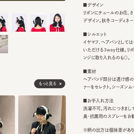
リボンにチュールのお花、さらに
デザイン。秋冬コーディネートのア
■シルエット
イヤマフ、ヘアバンとしてはもち
いただける3way仕様。リボン
ンジに取り入れるのも◎。
■素材
ヘアバンド部分は透け感のある
もっと見る
ァーをセレクト。シーズンムード
■お手入れ方法
洗濯不可。汚れにつきましては
臭・抗菌用のスプレーをお勧めし
※柄の出方は個体差があります