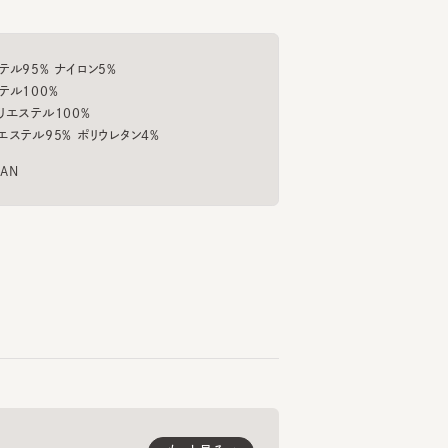
5% ナイロン5%
00%
64cm
テル100%
ヤゲートタワーモール
ル95% ポリウレタン4%
LULUE 2
NUTTET
SILV
6
7
8
¥9,790
¥12,870
¥8,
もっと見る
くご愛用いただくための