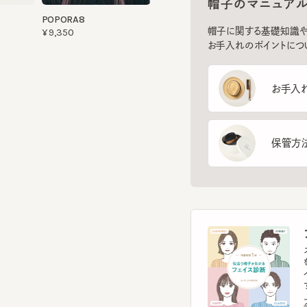
お手入れのポイントについてご
お手入れ方
保管方法
フ
スマー
を診
イント
す。
フェ