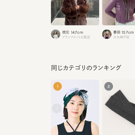
147cm
157cm
枝元
春田
グランフロント大阪店
大丸神戸店
同じカテゴリのランキング
1
2
LE LAVAGE 14
DRY TOUCH HB
¥10,780
¥7,920