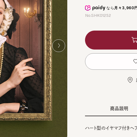
なら
月々3,960円
から
No.SHK01252
カ
お
店舗
商品説明
ハート型のイヤマフ付きヘアバン
■デザイン
BLA