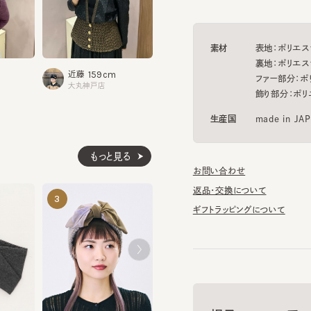
素材
表地：ポリエステル9
裏地：ポリエステル1
1
159cm
158cm
浦野
近藤
栃本
ファー部分：ポリエス
タカシマ
大丸神戸店
タカシマヤゲートタワーモール
飾り部分：ポリエステ
生産国
made in JAPAN
もっと見る
お問い合わせ
返品・交換について
MIXTURE BAND REPLC
LULUE 3
3
4
5
¥6,820
¥10,340
ギフトラッピングについて
帽子のマニュアル
POPORA8
帽子に関する基礎知識や、長
¥9,350