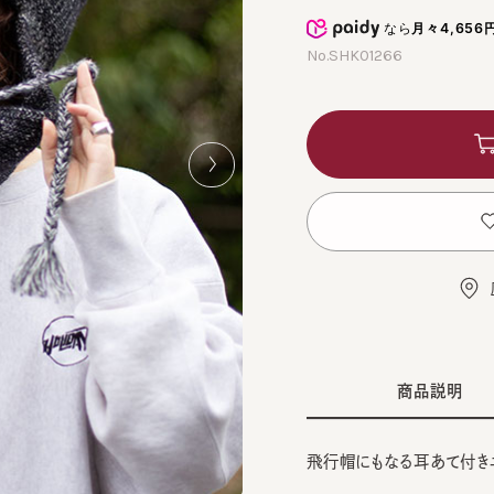
なら
月々4,656円
から
No.SHK01266
カ
お
店舗
商品説明
飛行帽にもなる耳あて付きニット
■デザイン
6cm
BLA