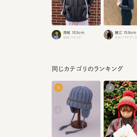
153cm
159cm
西城
鯉江
仙台パルコ2
タカシマヤゲートタ
同じカテゴリのランキング
1
2
EG EARFLAP WATCH3
¥17,050
¥15,620