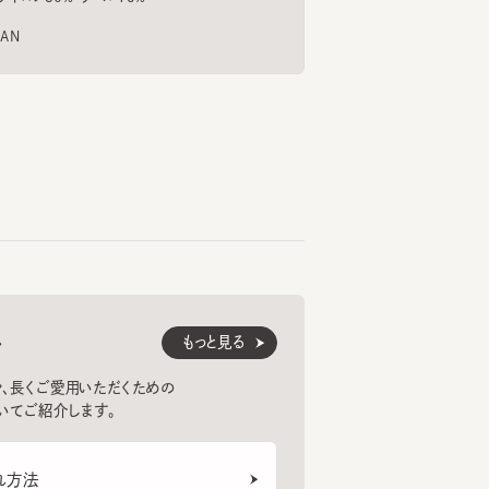
52cm
159cm
近藤
160cm
松野
ラプレイス
大丸神戸店
Y TREE 7
STRAWBERRY TREE 6
VORST 5
6
7
8
¥14,850
¥17,600
もっと見る
くご愛用いただくための
紹介します。
法
VOLA
¥13