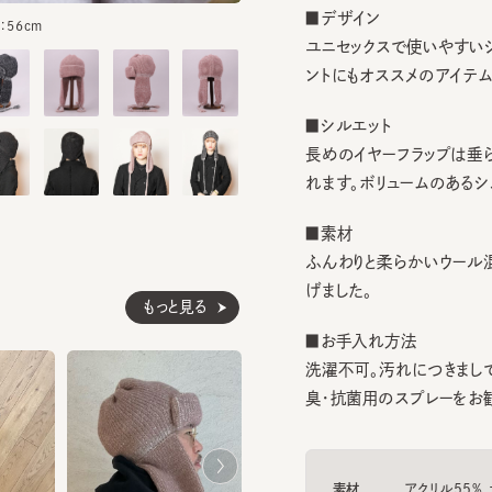
ユニセックスで使いやすいシンプ
ントにもオススメのアイテム。
■シルエット
長めのイヤーフラップは垂らし
れます。ボリュームのあるシルエ
■素材
ふんわりと柔らかいウール混ニ
げました。
もっと見る
■お手入れ方法
洗濯不可。汚れにつきましては
臭・抗菌用のスプレーをお勧めし
素材
アクリル55% ナイロ
生産国
made in JAPAN