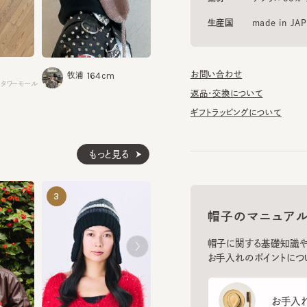
162cm
1
石川
熊沢
お問い合わせ
164cm
牧浦
ワーモール
阪急うめだ本店
札幌ステ
返品・交換について
ギフトラッピングについて
もっと見る
SNOW BELL
STRAWBERR
3
4
5
¥10,450
¥15,950
帽子のマニュアル
帽子に関する基礎知識や、長
お手入れのポイントについてご
お手入れ方
HAND KNITTED EARFLAP WATCH
OLIVER
¥12,540