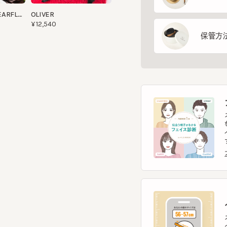
保管方法
フ
スマー
を診
イント
す。
フェ
ヘ
スマー
ヘッ
ヘッ