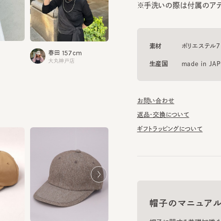
素材
ポリエステル73% 
157cm
1
春田
矢野
160cm
鄭
大丸神戸店
アミュプ
生産国
made in JAPAN
お問い合わせ
返品・交換について
ギフトラッピングについて
帽子のマニュアル
帽子に関する基礎知識や、長
PALE CAP 9
PALE CAP 6
PALE CAP 5
お手入れのポイントについてご
¥8,800
¥8,800
¥7,920
¥