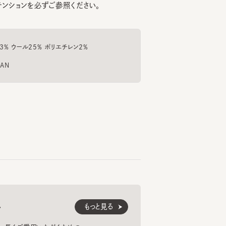
ウール25% ポリエチレン2%
61cm
164cm
浦野
173cm
渡邊
ラザ博多
タカシマヤゲートタワーモール
もっと見る
くご愛用いただくための
PALE CAP 8
紹介します。
3,960
¥8,800