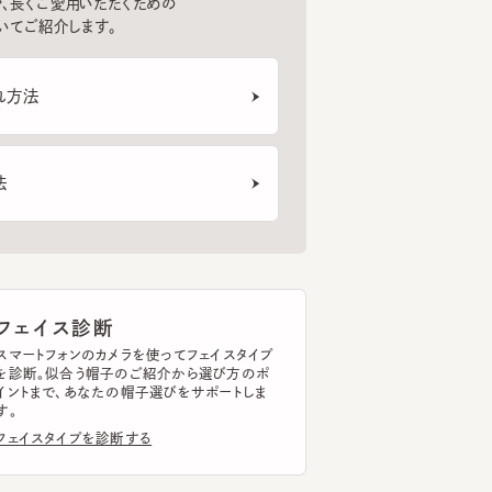
法
PALE CAP 9
MUTSUKI x CA4LA SUN SWITCH CAP
LALA
6
7
8
¥8,800
¥13,750
¥15
ェイス診断
トフォンのカメラを使ってフェイスタイプ
断。似合う帽子のご紹介から選び方のポ
まで、あなたの帽子選びをサポートしま
イスタイプを診断する
ッドサイズ計測
トフォンのカメラを使って