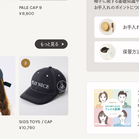
[50%OFF]
お手入れ方
もっと見る
保管方法
CL CAP2
HILDA 6
3
4
5
¥14,190
¥15,620
フ
スマー
を診
イント
す。
SIDS TOYS / CAP
フェ
¥10,780
ヘ
スマー