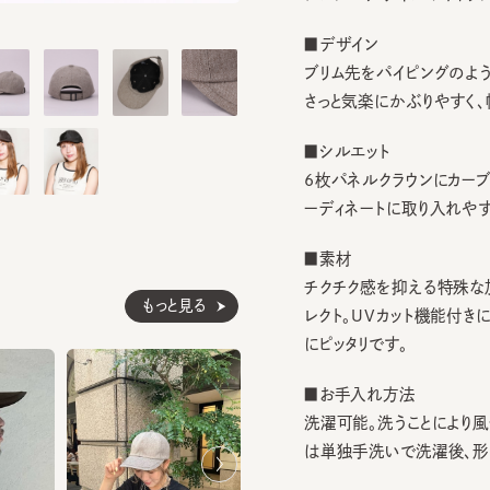
■デザイン
ブリム先をパイピングのように切
さっと気楽にかぶりやすく、幅広
■シルエット
6枚パネルクラウンにカーブブリ
ーディネートに取り入れやすいシ
■素材
チクチク感を抑える特殊な加工
もっと見る
レクト。UVカット機能付きにご
にピッタリです。
■お手入れ方法
洗濯可能。洗うことにより風合
は単独手洗いで洗濯後、形を整
※手洗いの際は付属のアテンシ