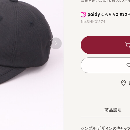
なら
月々2,933円
から
No.SHK01274
カ
お
店舗
商品説明
シンプルデザインのキャップ。
BRO