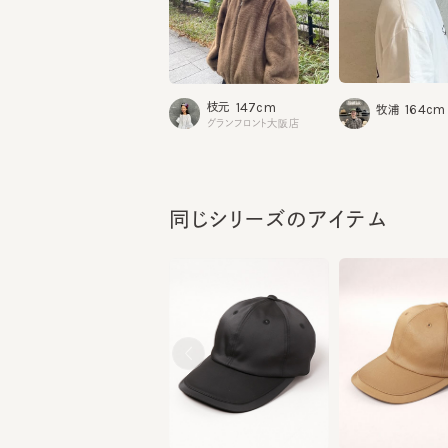
147cm
枝元
164cm
牧浦
グランフロント大阪店
同じシリーズのアイテム
PALE CAP 4
PALE CAP 3
¥7,920
¥7,920
¥3,168