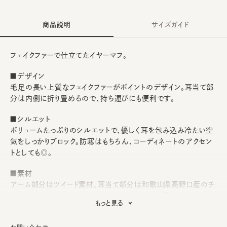
商品説明
サイズガイド
フェイクファーで仕立てたイヤーマフ。
■デザイン
毛足の長い上質なフェイクファーがポイントのデザイン。耳当て部
分は内側に折り畳めるので、持ち運びにも便利です。
■シルエット
ボリュームたっぷりのシルエットで、優しく耳を包み込み冷たい空
気をしっかりブロック。防寒はもちろん、コーディネートのアクセン
トとしても◎。
■素材
アーム部分はツイード素材、耳当て部分は和歌山県高野口産のチ
ベットラム風フェイクファーをセレクト。ふんわりと優しい肌当たり
もっと見る
は秋冬にピッタリです。