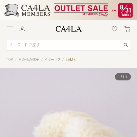
TOP
その他の帽子
イヤーマフ
LAMB
/
/
/
1
/
14