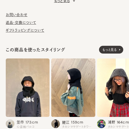
もっと見る
■お手入れ方法
洗濯不可。汚れにつきましては、帽子が汚れてしまう前の対策と
して、消臭・抗菌用のスプレーをお勧めしております。
お問い合わせ
返品・交換について
ギフトラッピングについて
アクリル55% ポリエステル30% ウール15%
素材
made in JAPAN
生産国
この商品を使ったスタイリング
もっと見る
173cm
164cm
159cm
笠作
浦野
鯉江
心斎橋パルコ
タカシマヤゲートタワーモール