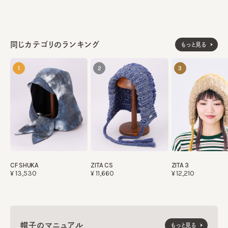
同じカテゴリのランキング
もっと見る
1
2
3
CF SHUKA
ZITA CS
ZITA 3
¥13,530
¥11,660
¥12,210
帽子のマニュアル
もっと見る