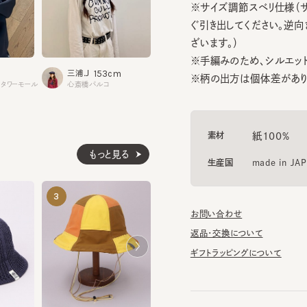
ざいます。）
※手編みのため、シルエット・
153cm
157cm
1
三浦.J
今村.N
牧田
※柄の出方は個体差があります
ワーモール
心斎橋パルコ
アミュプラザ博多
表参道
素材
紙100%
もっと見る
生産国
made in JAPAN
PETIT AMI TULIP
TULIP.ST2
3
4
5
¥14,300
¥11,440
お問い合わせ
返品・交換について
ギフトラッピングについて
BW PATCHY PARASOL 2
¥15,400