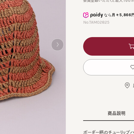
なら
月々5,866円
から
No.TAM02825
カ
お
店舗
商品説明
ボーダー柄のチューリップハット
BLA