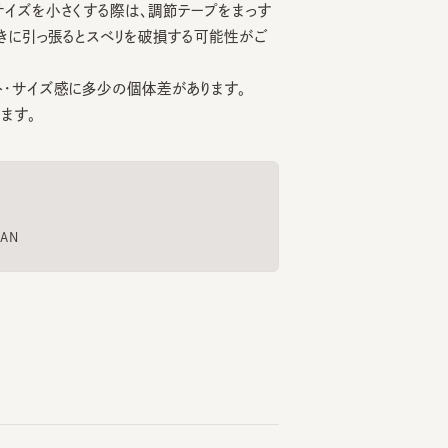
サイズ感に多少の個体差があります。
50cm
。
BOA RV TULIP 3
NEP MIX HAT
6
7
8
¥10,890
¥19,250
P BO
¥17