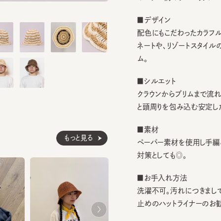
■デザイン
配色にもこだわったカラフルなボ
ネートや、リゾートスタイルのア
ム。
■シルエット
クラウンからブリムまで流れるよ
と頭周りを包み込む安定したか
■素材
もっと見る
ペーパー素材を使用し手編みで
対策としても◎。
■お手入れ方法
洗濯不可。汚れにつきましては
止めのハットライナーのお勧めし
※サイズ調節スベリ仕様（サイズ
ぐ引き出してください。逆向きに