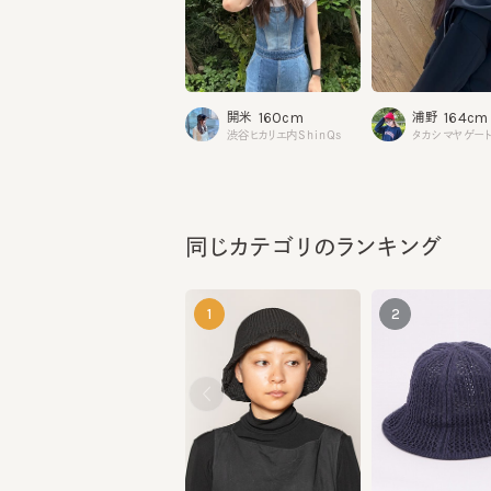
160cm
164cm
開米
浦野
渋谷ヒカリエ内ShinQs
タカシマヤゲートタ
同じカテゴリのランキング
1
2
CF FURBY
CF KNIT TULIP3
¥11,220
¥8,470