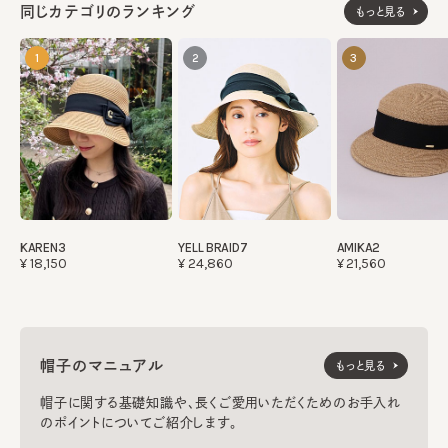
同じカテゴリのランキング
もっと見る
1
2
3
KAREN3
YELL BRAID7
AMIKA2
¥18,150
¥24,860
¥21,560
帽子のマニュアル
もっと見る
帽子に関する基礎知識や、長くご愛用いただくためのお手入れ
のポイントについてご紹介します。