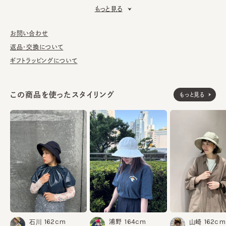
■素材
もっと見る
環境に優しい撥水加工を施したリサイクルナイロンを使用。UVカ
ット機能に、ご家庭での手洗いが可能と、春夏に嬉しい機能が満
お問い合わせ
載です。
返品・交換について
■お手入れ方法
ギフトラッピングについて
洗濯可能。洗うことにより風合いに多少の変化が起こります。お洗
濯の際は単独手洗いで洗濯後、形を整え陰干ししてください。
この商品を使ったスタイリング
もっと見る
※サイズ調節スベリ仕様（サイズを小さくする際は、調節テープを
まっすぐ引き出してください。逆向きに引っ張るとスベリを破損する
可能性がございます。）
※手洗いの際は付属のアテンションを必ずご参照ください。
ナイロン100%
素材
made in JAPAN
生産国
164cm
162cm
162cm
浦野
石川
山崎