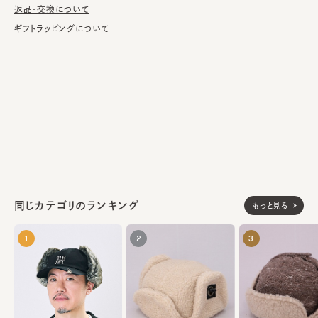
が汚れてしまう前の対策として、汗止めのハットライナーのお勧め
返品・交換について
しております。
ギフトラッピングについて
表地：ポリエステル76% アクリル24%
素材
基布：ポリエステル100%
裏地：綿100%
部分：ポリプロピレン100%
made in JAPAN
生産国
同じカテゴリのランキング
もっと見る
1
2
3