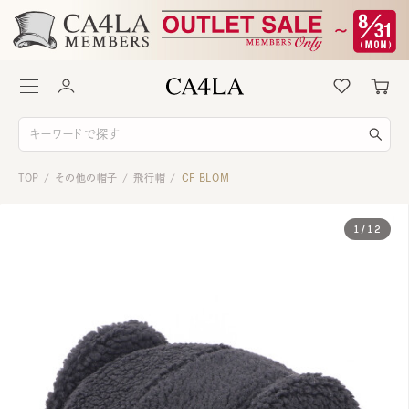
TOP
その他の帽子
飛行帽
CF BLOM
/
/
/
1
/
12