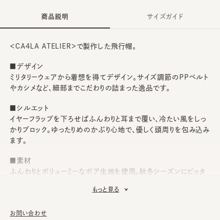
商品説明
サイズガイド
＜CA4LA ATELIER＞で製作した飛行帽。
■デザイン
ミリタリーウェアから着想を得てデザイン。サイズ調節のPPベルト
やカシメなど、細部までこだわりの詰まった逸品です。
■シルエット
イヤーフラップを下ろせばふんわりと耳まで覆い、冷たい風をしっ
かりブロック。ゆったりめのかぶり心地で、優しく頭周りを包み込み
ます。
■素材
ふんわりとボリューミーなボア生地を使用。秋冬シーズンにピッタ
リ。
もっと見る
■お手入れ方法
洗濯不可。汚れにつきましては、消臭・抗菌用のスプレーや、帽子
お問い合わせ