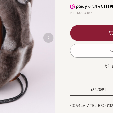
なら
月々7,883円
から
No.TKU00487
カ
お
店舗
商品説明
＜CA4LA ATELIER＞で製作
■デザイン
BRO