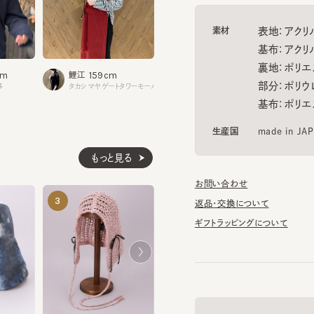
基布：アクリル55
裏地：ポリエステル
153cm
159cm
1
西城
鯉江
道川
部分：ポリウレタン
仙台パルコ2
タカシマヤゲートタワーモール
横浜ジョ
基布：ポリエステル
生産国
made in JAPAN
もっと見る
お問い合わせ
KNIT HOOD BABUSHKA
KIDS CAT B
3
4
5
返品・交換について
¥13,970
¥12,870
ギフトラッピングについて
帽子のマニュアル
MIST MA 3
¥12,760
帽子に関する基礎知識や、長