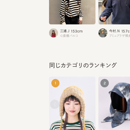
153cm
157cm
三浦.J
今村.N
心斎橋パルコ
アミュプラザ博多
同じカテゴリのランキング
1
2
ZITA 3
CF SHUKA
¥12,210
¥13,530