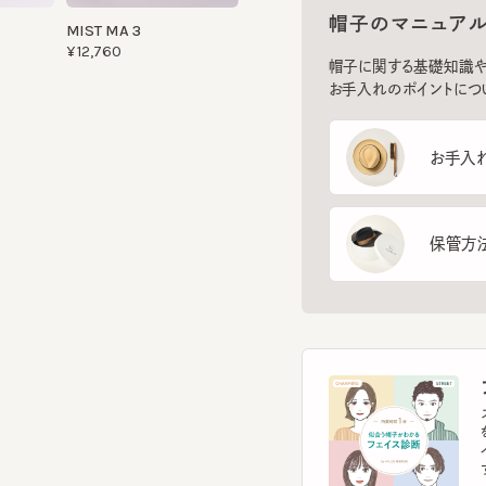
お手入れのポイントについてご
お手入れ方
保管方法
フ
スマー
を診
イント
す。
フェ