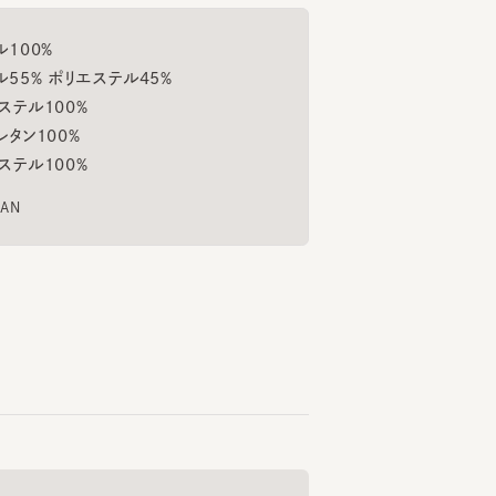
% ポリエステル45%
100%
54cm
147cm
158cm
枝元
栃本
100%
イナス
グランフロント大阪店
タカシマヤゲートタワーモール
100%
ALACLABA
ZITA CS
MARGOT
CF 
6
7
8
¥11,660
¥10,230
¥23
もっと見る
くご愛用いただくための