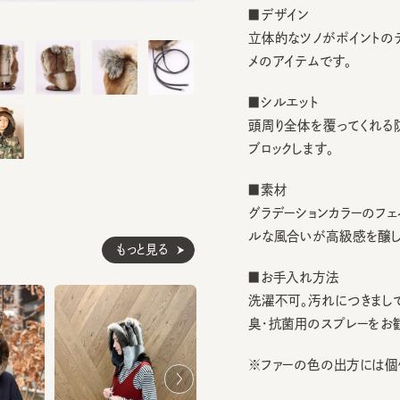
立体的なツノがポイントのデザイ
メのアイテムです。
■シルエット
頭周り全体を覆ってくれる防寒
ブロックします。
■素材
グラデーションカラーのフェイク
ルな風合いが高級感を醸し出し
もっと見る
■お手入れ方法
洗濯不可。汚れにつきましては
臭・抗菌用のスプレーをお勧めし
※ファーの色の出方には個体差
素材
表地：アクリル10