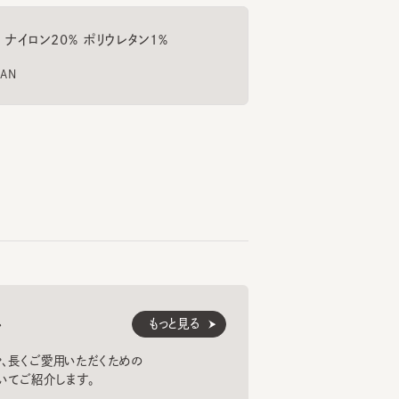
173cm
47cm
笠作
心斎橋パルコ
ロント大阪店
ILE
WP SMALLIBB REPC
YD S MISSILE
SOPH
6
7
8
もっと見る
¥6,380
¥8,140
¥12
くご愛用いただくための
紹介します。
法