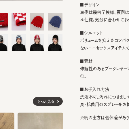
表側は幾何学模様、裏側はプレ
ル仕様。気分に合わせてお使い
■シルエット
ボリュームを抑えたコンパクトな
ないユニセックスアイテムです。
■素材
伸縮性のあるブークレヤーンをセ
◎。
■お手入れ方法
洗濯不可。汚れにつきましては
もっと見る
臭・抗菌用のスプレーをお勧めし
※柄の出方は個体差があります
素材
アクリル79% ナ