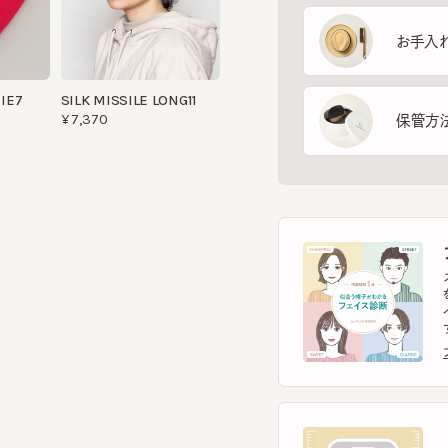
7
SILK MISSILE LONG11
¥7,370
保管方法
フ
スマー
を診
イント
す。
フェ
ヘ
スマー
ヘッ
ヘッ