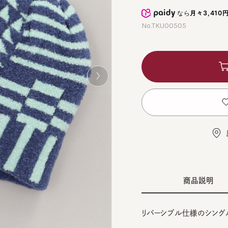
なら
月々3,410円
から
No.TKU00505
カ
お
店舗
商品説明
リバーシブル仕様のシングルニッ
■デザイン
BLA