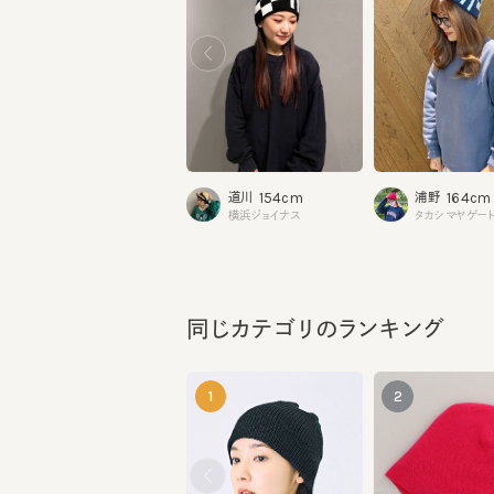
154cm
164cm
道川
浦野
横浜ジョイナス
タカシマヤゲートタ
同じカテゴリのランキング
1
2