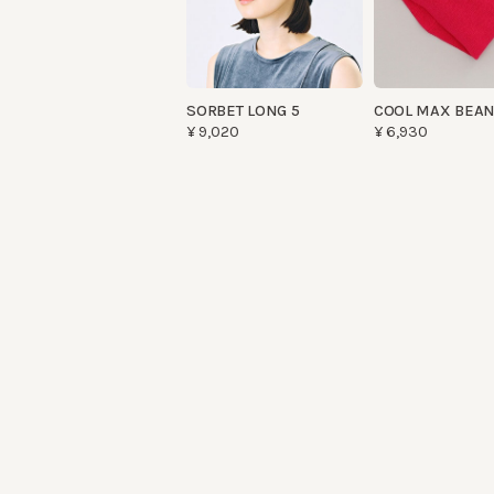
SORBET LONG 5
COOL MAX BEANIE
¥9,020
¥6,930