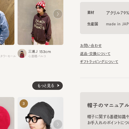
生産国
made in JAPAN
お問い合わせ
153cm
162cm
1
三浦.J
遠藤
枝元
返品・交換について
心斎橋パルコ
ワーモール
仙台パルコ2
グランフ
ギフトラッピングについて
もっと見る
SERGE CO 9
CF TC MISS
3
4
5
帽子のマニュアル
¥7,920
¥7,370
帽子に関する基礎知識や、長
お手入れのポイントについてご
お手入れ方