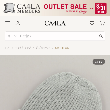
TOP
ニットキャップ
ダブルワッチ
SMITH AC
/
/
/
1
/
12