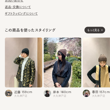
濯の際は単独手洗いで洗濯後、形を整え陰干ししてください。
お問い合わせ
返品・交換について
※手洗いの際は付属のアテンションを必ずご参照ください。
ギフトラッピングについて
素材
綿50% アクリル50%
この商品を使ったスタイリング
もっと見る
made in JAPAN
生産国
157cm
159cm
160cm
春田
近藤
岸本
大丸神戸店
大丸神戸店
大丸神戸店