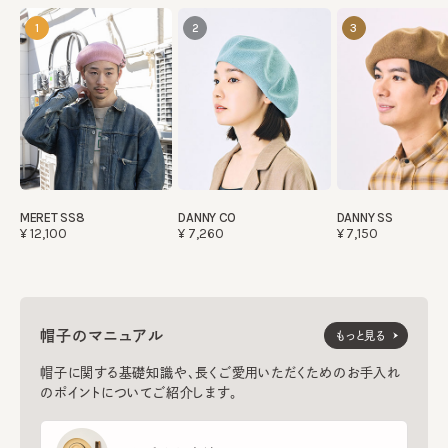
1
2
3
MERET SS8
DANNY CO
DANNY SS
¥12,100
¥7,260
¥7,150
帽子のマニュアル
もっと見る
帽子に関する基礎知識や、長くご愛用いただくためのお手入れ
のポイントについてご紹介します。