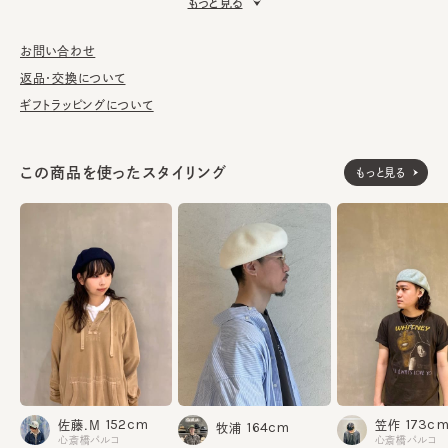
もっと見る
■お手入れ方法
洗濯不可。汚れにつきましては、消臭・抗菌用のスプレーや、帽子
お問い合わせ
が汚れてしまう前の対策として、汗止めのハットライナーのお勧め
返品・交換について
しております。
ギフトラッピングについて
※サイズ調節スベリ仕様（サイズを小さくする際は、調節テープを
まっすぐ引き出してください。逆向きに引っ張るとスベリを破損する
この商品を使ったスタイリング
もっと見る
可能性がございます。）
ウール100%
素材
made in JAPAN
生産国
152cm
173c
佐藤.M
笠作
164cm
牧浦
心斎橋パルコ
心斎橋パルコ