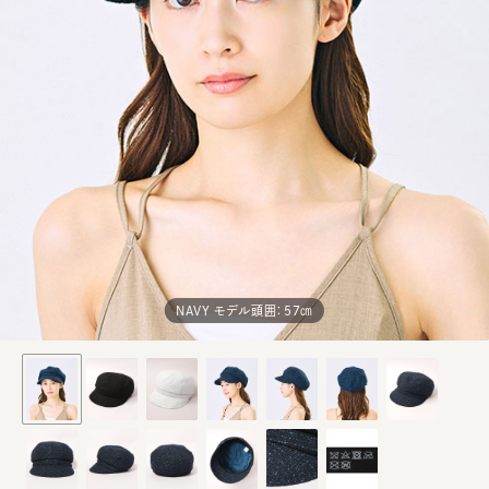
NAVY モデル頭囲：57㎝