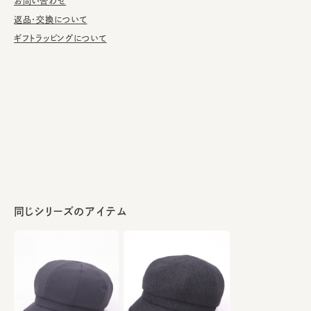
洗濯不可。汚れにつきましては、消臭・抗菌用のスプレーや、帽子
お問い合わせ
が汚れてしまう前の対策として、汗止めのハットライナーのお勧め
返品・交換について
しております。
ギフトラッピングについて
※サイズ調節スベリ仕様（サイズを小さくする際は、調節テープを
まっすぐ引き出してください。逆向きに引っ張るとスベリを破損する
可能性がございます。）
※柄の出方は個体差があります。
素材
表地：レーヨン37% ポリエステル33% 和紙13%
綿8% アクリル7% ナイロン2%
裏地：綿100%
同じシリーズのアイテム
made in JAPAN
生産国