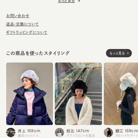
もっと見る
■お手入れ方法
洗濯不可。汚れにつきましては、消臭・抗菌用のスプレーや、帽子
が汚れてしまう前の対策として、汗止めのハットライナーのお勧め
お問い合わせ
しております。
返品・交換について
ギフトラッピングについて
※サイズ調節スベリ仕様（サイズを小さくする際は、調節テープを
まっすぐ引き出してください。逆向きに引っ張るとスベリを破損する
可能性がございます。）
この商品を使ったスタイリング
もっと見る
素材
表地：ポリエステル95% レーヨン5%
裏地：ポリエステル100%
飾り部分：レーヨン90% ナイロン10%
made in JAPAN
生産国
159cm
147cm
159cm
井上
枝元
鯉江
横浜ジョイナス
グランフロント大阪店