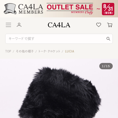
TOP
その他の帽子
トーク・クロケット
LUCIA
/
/
/
1
/
15