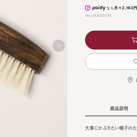
なら
月々2,163円
から
No.URA00041
カ
お
店舗
商品説明
大事にかぶりたい帽子のために
江戸屋という創業300年近い