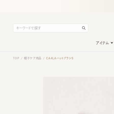
アイテム
TOP
帽子ケア用品
CA4LAハットブラシS
/
/