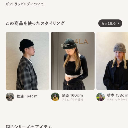
ギフトラッピングについて
この商品を使ったスタイリング
もっと見る
158c
160cm
栃本
尾﨑
164cm
牧浦
アミュプラザ博多
同じシリーズのアイテム