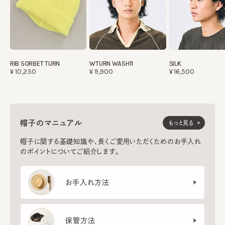
RIB SORBET TURN
WTURN WASH11
SILK
¥10,230
¥9,900
¥16,500
帽子のマニュアル
もっと見る
帽子に関する基礎知識や、長くご愛用いただくためのお手入れ
のポイントについてご紹介します。
お手入れ方法
保管方法