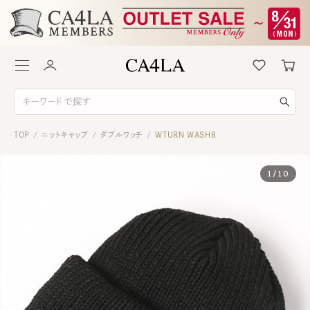
TOP
ニットキャップ
ダブルワッチ
WTURN WASH8
/
/
/
1
/
10