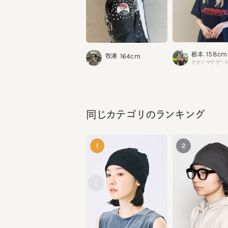
158cm
栃本
164cm
牧浦
タカシマヤゲートタ
同じカテゴリのランキング
1
2
SORBET LONG 5
SILK MISSILE LONG
¥9,020
¥7,370