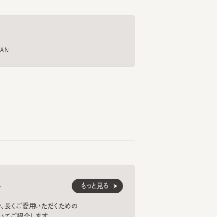
ILE
SERGE CO 9
SERGE S
FLO
6
7
8
¥7,920
¥8,360
¥10
もっと見る
くご愛用いただくための
紹介します。
法