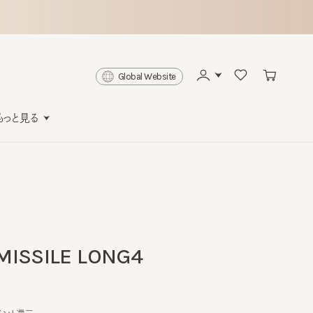
Global Website
と見る
SSILE LONG4
還元