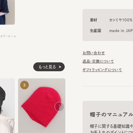
素材
カシミヤ100%
生産国
made in JAPAN
ワーモール
お問い合わせ
返品・交換について
もっと見る
ギフトラッピングについて
WP SMALLIBB REPC
CF TC MISS
3
4
5
¥6,380
¥7,370
帽子のマニュアル
帽子に関する基礎知識や、長
お手入れのポイントについてご
11
COOL MAX BEANIE7
¥6,930
お手入れ方