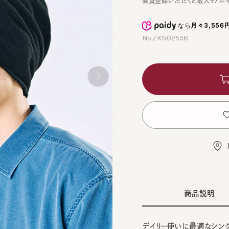
なら
月々3,556円
から
No.ZKN02596
カ
お
店舗
商品説明
デイリー使いに最適なシングルニ
59cm
CHARCOAL GRAY 