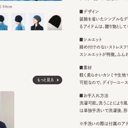
■デザイン
装飾を省いたシンプルなデザイ
るアイテムは、贈り物としてもお
■シルエット
締め付けのないストレスフリーな
スシルエットが特徴。ふんわりと
■素材
軽く柔らかいカシミヤ生地で上
もっと見る
可能なので、デイリーユースにぴ
■お手入れ方法
洗濯可能。洗うことにより風合
は単独手洗いで洗濯後、形を整
※手洗いの際は付属のアテンシ