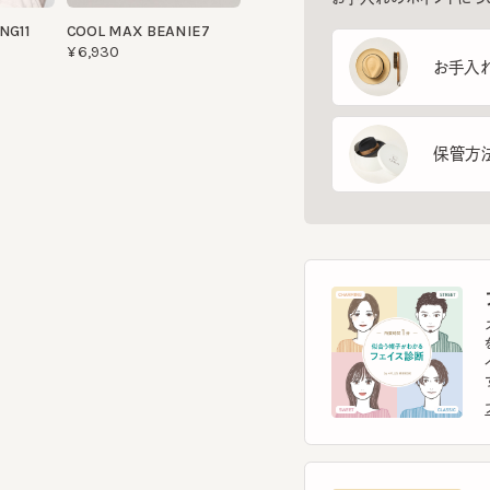
保管方法
フ
スマー
を診
イント
す。
フェ
ヘ
スマー
ヘッ