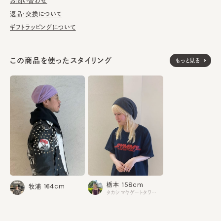
洗濯可能。洗うことにより風合いに多少の変化が起こります。お洗
お問い合わせ
濯の際は単独手洗いで洗濯後、形を整え陰干ししてください。
返品・交換について
ギフトラッピングについて
※手洗いの際は付属のアテンションを必ずご参照ください。
この商品を使ったスタイリング
もっと見る
カシミヤ100%
素材
made in JAPAN
生産国
158cm
栃本
164cm
牧浦
タカシマヤゲートタワーモール