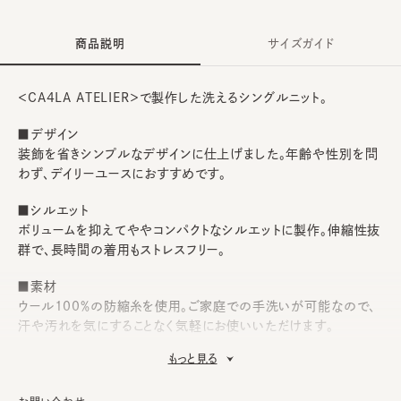
商品説明
サイズガイド
＜CA4LA ATELIER＞で製作した洗えるシングルニット。
■デザイン
装飾を省きシンプルなデザインに仕上げました。年齢や性別を問
わず、デイリーユースにおすすめです。
■シルエット
ボリュームを抑えてややコンパクトなシルエットに製作。伸縮性抜
群で、長時間の着用もストレスフリー。
■素材
ウール100％の防縮糸を使用。ご家庭での手洗いが可能なので、
汗や汚れを気にすることなく気軽にお使いいただけます。
もっと見る
■お手入れ方法
洗濯可能。洗うことにより風合いに多少の変化が起こります。お洗