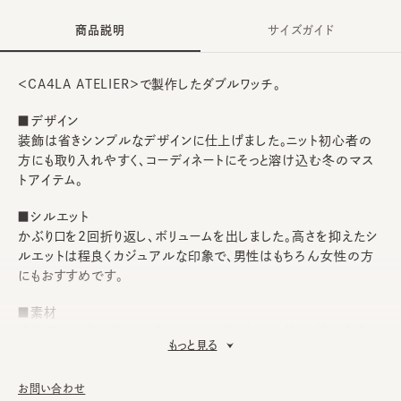
商品説明
サイズガイド
＜CA4LA ATELIER＞で製作したダブルワッチ。
■デザイン
装飾は省きシンプルなデザインに仕上げました。ニット初心者の
方にも取り入れやすく、コーディネートにそっと溶け込む冬のマス
トアイテム。
■シルエット
かぶり口を2回折り返し、ボリュームを出しました。高さを抑えたシ
ルエットは程良くカジュアルな印象で、男性はもちろん女性の方
にもおすすめです。
■素材
毛足長めの糸で編み上げたワッチに洗い加工を施し、軽く縮絨し
もっと見る
て独特な風合いを表現。ふわふわと肌触りが良く、長時間の着用
もストレスフリー。
お問い合わせ