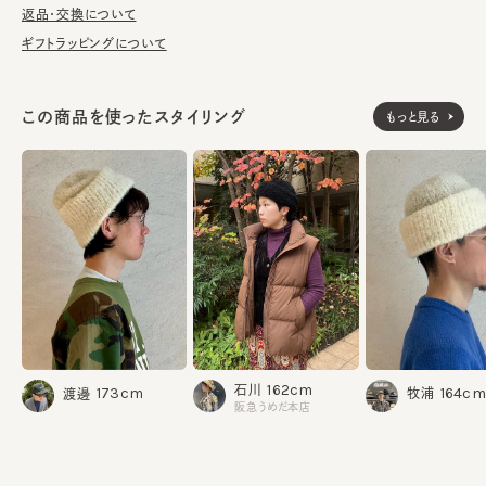
■お手入れ方法
返品・交換について
洗濯不可。汚れにつきましては、帽子が汚れてしまう前の対策と
ギフトラッピングについて
して、消臭・抗菌用のスプレーをお勧めしております。
この商品を使ったスタイリング
もっと見る
ウール86% ポリエステル14%
素材
made in JAPAN
生産国
162cm
石川
164cm
173cm
牧浦
渡邊
阪急うめだ本店