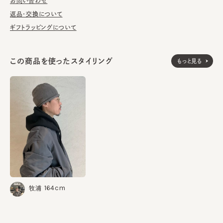
濯の際は単独手洗いで洗濯後、形を整え陰干ししてください。
お問い合わせ
返品・交換について
※手洗いの際は付属のアテンションを必ずご参照ください。
ギフトラッピングについて
ウール100%
素材
この商品を使ったスタイリング
もっと見る
made in JAPAN
生産国
164cm
牧浦