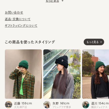
もっと見る
■お手入れ方法
洗濯不可。汚れにつきましては、帽子が汚れてしまう前の対策と
お問い合わせ
して、消臭・抗菌用のスプレーをお勧めしております。
返品・交換について
ギフトラッピングについて
素材
アクリル84% ウール14% ナイロン2%
この商品を使ったスタイリング
もっと見る
made in JAPAN
生産国
159cm
161cm
154cm
近藤
矢野
道川
大丸神戸店
アミュプラザ博多
横浜ジョイナス