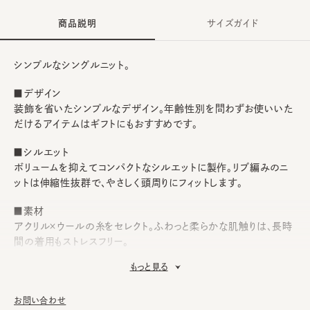
商品説明
サイズガイド
シンプルなシングルニット。
■デザイン
装飾を省いたシンプルなデザイン。年齢性別を問わずお使いいた
だけるアイテムはギフトにもおすすめです。
■シルエット
ボリュームを抑えてコンパクトなシルエットに製作。リブ編みのニ
ットは伸縮性抜群で、やさしく頭周りにフィットします。
■素材
アクリル×ウールの糸をセレクト。ふわっと柔らかな肌触りは、長時
間の着用もストレスフリー。
もっと見る
■お手入れ方法
洗濯不可。汚れにつきましては、帽子が汚れてしまう前の対策と
して、消臭・抗菌用のスプレーをお勧めしております。
お問い合わせ