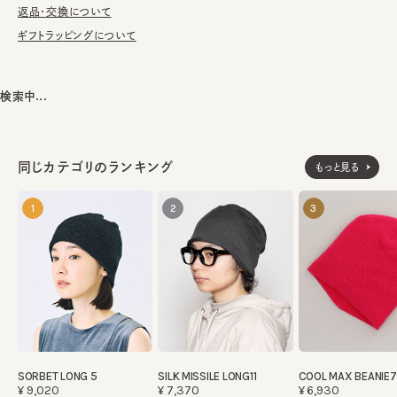
返品・交換について
ギフトラッピングについて
素材
アクリル70% ウール30%
made in JAPAN
生産国
検索中...
同じカテゴリのランキング
もっと見る
1
2
3
SORBET LONG 5
SILK MISSILE LONG11
COOL MAX BEANIE7
¥9,020
¥7,370
¥6,930