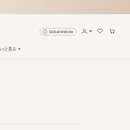
Global Website
と見る