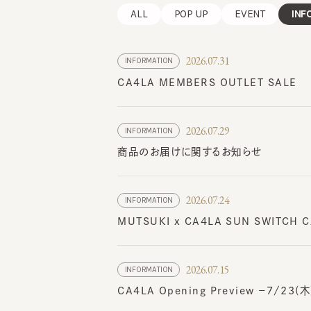
ALL
POP UP
EVENT
INFO
2026.07.31
INFORMATION
CA4LA MEMBERS OUTLET SALE
2026.07.29
INFORMATION
商品のお届けに関するお知らせ
2026.07.24
INFORMATION
MUTSUKI x CA4LA SUN SWIT
2026.07.15
INFORMATION
CA4LA Opening Preview －7/23(木)