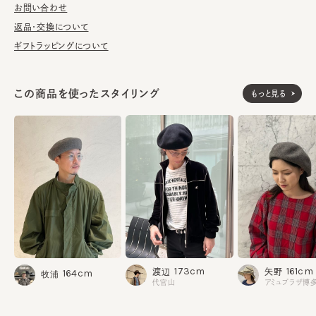
お問い合わせ
返品・交換について
ギフトラッピングについて
この商品を使ったスタイリング
もっと見る
173cm
161cm
渡辺
矢野
164cm
牧浦
代官山
アミュプラザ博