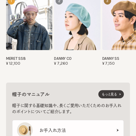
1
2
3
MERET SS8
DANNY CO
DANNY SS
¥12,100
¥7,260
¥7,150
帽子のマニュアル
もっと見る
帽子に関する基礎知識や、長くご愛用いただくためのお手入れ
のポイントについてご紹介します。
お手入れ方法