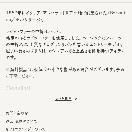
1857年にイタリア・アレッサンドリアの地で創業された＜Borsali
no／ボルサリーノ＞。
ラビットファーの中折れハット。
毛足のあるラビットファーを使用しました。ベーシックなシルエット
の中折れに、上質なグログランリボンを巻いたエントリーモデル。
程よい長さのブリムは、カジュアルさと上品さを併せ持つアイテム
です。
※海外製品は、個体差や小さな傷がある場合がございます。予め
ご了承ください。
《Borsalino》
1857年、Giuseppe Borsalino（ジュゼッペ・ボルサリーノ）によ
もっと見る
り、イタリア・アレッサンドリアの地にフェルト帽の芸術的職人だけ
を集めた工場を設立したことからボルサリーノの歴史が始まる。1
お問い合わせ
60年の年月を経たボルサリーノでは、今日でも創設時と同様の製
法が頑なに守られ、20世紀初頭の機械・木製型を現在に受け継
返品・交換について
ぎ、それらの道具とともに受け継がれた伝統の技術はボルサリー
ギフトラッピングについて