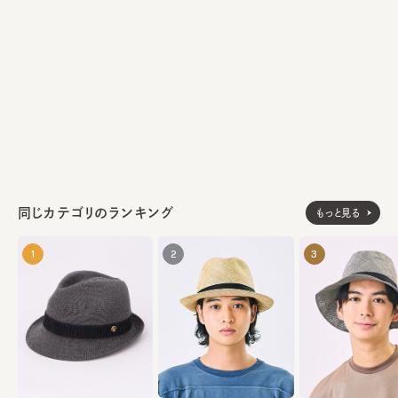
ノ クラフトマンシップとして幾世代にも渡り行き続けている。
ラビット100%
素材
made in Italy
生産国
同じカテゴリのランキング
もっと見る
1
2
3