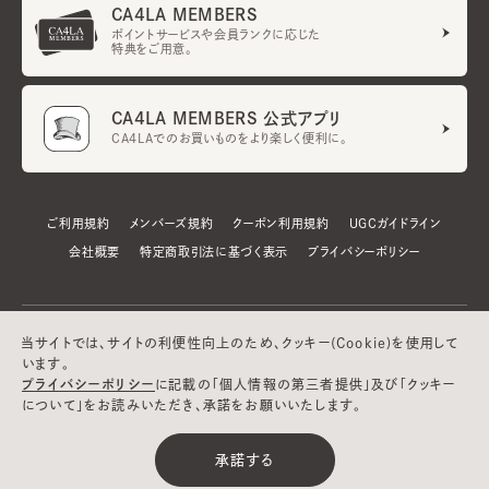
CA4LA MEMBERS
ポイントサービスや会員ランクに応じた
特典をご用意。
CA4LA MEMBERS 公式アプリ
CA4LAでのお買いものをより楽しく便利に。
ご利用規約
メンバーズ規約
クーポン利用規約
UGCガイドライン
会社概要
特定商取引法に基づく表示
プライバシーポリシー
当サイトでは、サイトの利便性向上のため、クッキー(Cookie)を使用して
います。
プライバシーポリシー
に記載の「個人情報の第三者提供」及び「クッキー
について」をお読みいただき、承諾をお願いいたします。
©CA4LA INC. All Rights Reserved.
承諾する