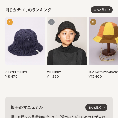
同じカテゴリのランキング
もっと見る
1
2
3
CF KNIT TULIP3
CF FURBY
BW PATCHY PARASO
¥8,470
¥11,220
¥15,400
帽子のマニュアル
もっと見る
帽子に関する基礎知識や、長くご愛用いただくためのお手入れ