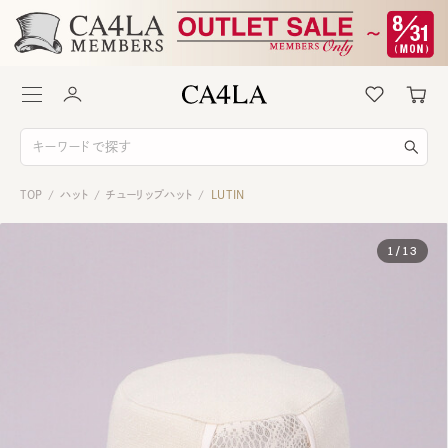
TOP
ハット
チューリップハット
LUTIN
/
/
/
1
/
13