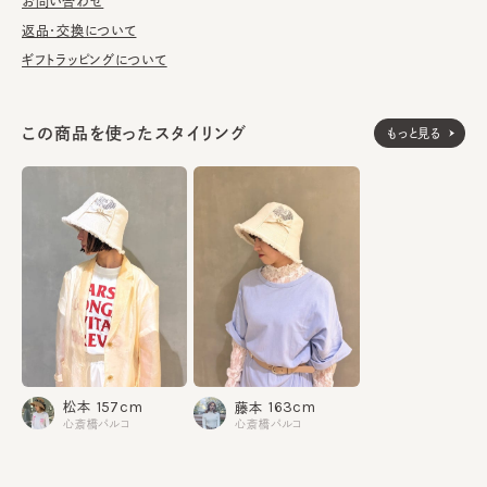
レースとツイード生地をセレクト。クラウンの両サイドは裏地にチュ
お問い合わせ
ールを当てているので通気性◎。
返品・交換について
ギフトラッピングについて
■お手入れ方法
洗濯不可。汚れにつきましては、消臭・抗菌用のスプレーや、帽子
が汚れてしまう前の対策として、汗止めのハットライナーのお勧め
この商品を使ったスタイリング
もっと見る
しております。
※サイズ調節スベリ仕様（サイズを小さくする際は、調節テープを
まっすぐ引き出してください。逆向きに引っ張るとスベリを破損する
可能性がございます。）
※柄の出方は個体差があります。
本体：ポリエステル90% レーヨン10%
素材
部分：ポリエステル100%
部分：レーヨン100%
部分：ナイロン100%
157cm
163cm
松本
藤本
部分：綿60% ポリエステル40%
心斎橋パルコ
心斎橋パルコ
裏地：綿100%
made in JAPAN
生産国