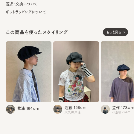
品な雰囲気を醸し出します。
返品・交換について
ギフトラッピングについて
■お手入れ方法
洗濯不可。汚れにつきましては、消臭・抗菌用のスプレーや、帽子
が汚れてしまう前の対策として、汗止めのハットライナーのお勧め
この商品を使ったスタイリング
もっと見る
しております。
※サイズ調節スベリ仕様（サイズを小さくする際は、調節テープを
まっすぐ引き出してください。逆向きに引っ張るとスベリを破損する
可能性がございます。）
本体：ウール100%
素材
裏地：綿100%
飾り部分：ポリエステル100%
部分：ポリエステル75% ポリウレタン25%
159cm
173c
近藤
笠作
164cm
made in JAPAN
生産国
牧浦
大丸神戸店
心斎橋パルコ