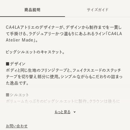
商品説明
サイズガイド
CA4LAアトリエのデザイナーが、デザインから制作までを一貫し
て手掛ける、ラグジュアリーかつ温もりにあふれるライン「CA4LA
Atelier Made」。
ビッグシルエットのキャスケット。
■デザイン
ボディと同じ生地のフリンジテープと、フェイクスエードのステッチ
テープを切り替え部分に使用。シンプルながらもこだわりの詰まっ
た逸品です。
■シルエット
ボリュームたっぷりのビッグシルエットに製作。クラウンは後ろに
倒したり、左右に馴染ませるとバランス◎。
もっと見る
■素材
洗いをかけたウールギャバジン生地をセレクト。程良いハリ感が上
お問い合わせ