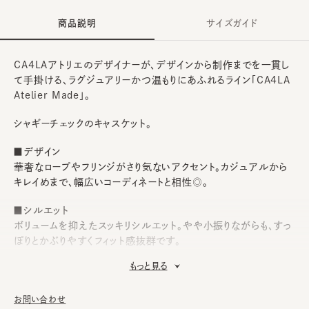
商品説明
サイズガイド
CA4LAアトリエのデザイナーが、デザインから制作までを一貫し
て手掛ける、ラグジュアリーかつ温もりにあふれるライン「CA4LA
Atelier Made」。
シャギーチェックのキャスケット。
■デザイン
華奢なロープやフリンジがさり気ないアクセント。カジュアルから
キレイめまで、幅広いコーディネートと相性◎。
■シルエット
ボリュームを抑えたスッキリシルエット。やや小振りながらも、すっ
ぽりとかぶりやすくフィット感抜群です。
もっと見る
■素材
チェック柄のシャギー生地を使用。つば先にはスエード調の合成
皮革でパイピングを施し、上品な印象に仕上げました。
お問い合わせ