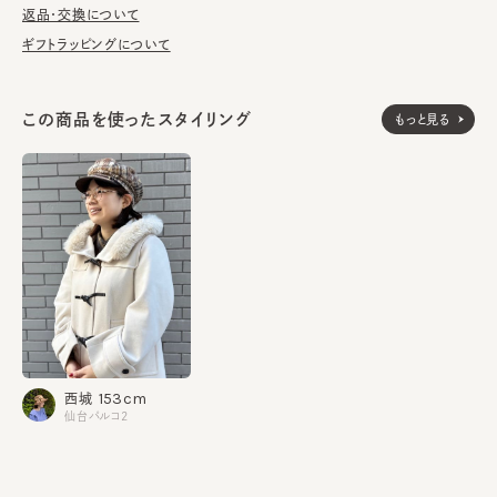
返品・交換について
■お手入れ方法
ギフトラッピングについて
洗濯不可。汚れにつきましては、消臭・抗菌用のスプレーや、帽子
が汚れてしまう前の対策として、汗止めのハットライナーのお勧め
しております。
この商品を使ったスタイリング
もっと見る
※サイズ調節スベリ仕様（サイズを小さくする際は、調節テープを
まっすぐ引き出してください。逆向きに引っ張るとスベリを破損する
可能性がございます。）
※柄の出方は個体差があります。
本体：アクリル35% ポリエステル31% ウール21% アルパ
素材
カ10% レーヨン1% ナイロン1% 綿1%
つば部分：人工皮革
裏地：綿100%
153cm
西城
made in JAPAN
生産国
仙台パルコ2