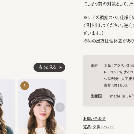
※サイズ調節スベリ仕様（サイズ
ぐ引き出してください。逆向きに
ざいます。）
※柄の出方は個体差があります
素材
本体：アクリル35% ポリ
もっと見る
レーヨン1% ナイロン1%
つば部分：人工皮革
MATIN 2
MARINES M
裏地：綿100%
3
4
5
¥10,450
¥11,770
生産国
made in JAPAN
お問い合わせ
返品・交換について
ギフトラッピングについて
4
ANNE 7
¥11,330