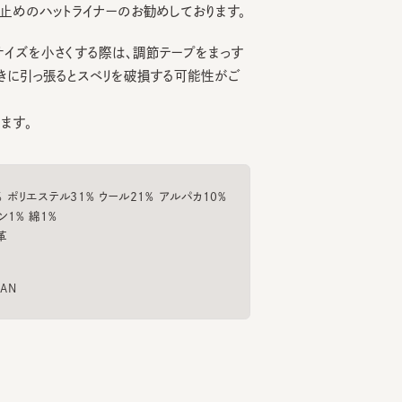
を小さくする際は、調節テープをまっす
引っ張るとスベリを破損する可能性がご
。
エステル31% ウール21% アルパカ10%
 綿1%
IX3
ABACA BLEND CAS
DENIM MARINE
MOTT
6
7
8
¥18,700
¥14,300
¥11,