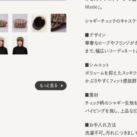
シャギーチェックのキャスケット。
■デザイン
華奢なロープやフリンジがさり気
まで、幅広いコーディネートと相
■シルエット
ボリュームを抑えたスッキリシル
かぶりやすくフィット感抜群です
もっと見る
■素材
チェック柄のシャギー生地を使
パイピングを施し、上品な印象に
■お手入れ方法
洗濯不可。汚れにつきましては
てしまう前の対策として、汗止め