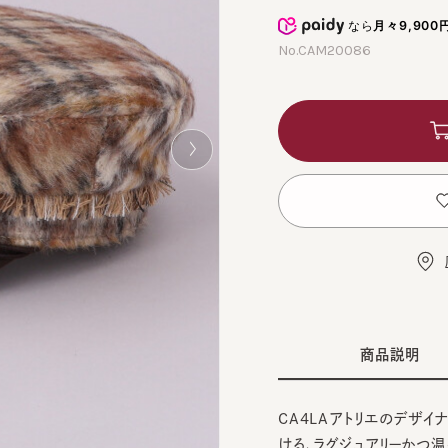
なら
月々9,900円
から
No.CAM20086
カ
お
店舗
商品説明
CA4LAアトリエのデザイナー
ける、ラグジュアリーかつ温もりにあふ
Made」。
WHI