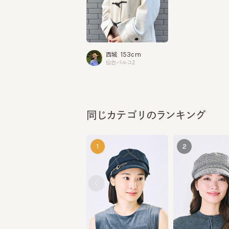
153cm
西城
仙台パルコ2
同じカテゴリのランキング
1
2
ANNE ETE 6
MARINES TWEED 
¥10,890
¥11,440