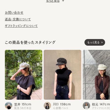
もっと見る
■素材
リネンのジャガード生地を使用。さらっとした風合いは涼し気な印
お問い合わせ
象で、春夏シーズンにピッタリです。
返品・交換について
ギフトラッピングについて
■お手入れ方法
洗濯不可。汚れにつきましては、消臭・抗菌用のスプレーや、帽子
が汚れてしまう前の対策として、汗止めのハットライナーのお勧め
この商品を使ったスタイリング
もっと見る
しております。
※サイズ調節スベリ仕様（サイズを小さくする際は、調節テープを
まっすぐ引き出してください。逆向きに引っ張るとスベリを破損する
可能性がございます。）
※柄の出方は個体差があります。
素材
本体：麻100%
裏地：ポリエチレン82% 綿18%
made in JAPAN
生産国
158cm
151cm
147cm
川口
笠井
枝元
心斎橋パルコ
阪急うめだ本店
グランフロント