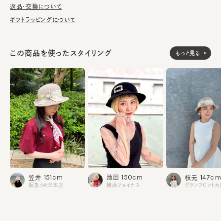
ンムードを盛り上げてくれます。
返品・交換について
ギフトラッピングについて
■お手入れ方法
洗濯不可。汚れにつきましては、消臭・抗菌用のスプレーや、帽子
が汚れてしまう前の対策として、汗止めのハットライナーのお勧め
この商品を使ったスタイリング
もっと見る
しております。
※サイズ調節スベリ仕様（サイズを小さくする際は、調節テープを
まっすぐ引き出してください。逆向きに引っ張るとスベリを破損する
可能性がございます。）
※素材の性質上、斑点のように小さな不純物がございます。予め
ご了承いただいた上でご購入ください。
本体：ウール
素材
飾り部分：レーヨン100%
150cm
151cm
147cm
池田
笠井
枝元
made in JAPAN
生産国
横浜ジョイナス
阪急うめだ本店
グランフロント