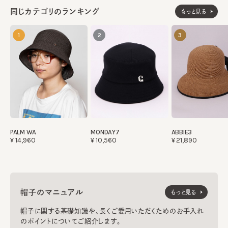
同じカテゴリのランキング
もっと見る
1
2
3
PALM WA
MONDAY7
ABBIE3
¥14,960
¥10,560
¥21,890
帽子のマニュアル
もっと見る
帽子に関する基礎知識や、長くご愛用いただくためのお手入れ
のポイントについてご紹介します。