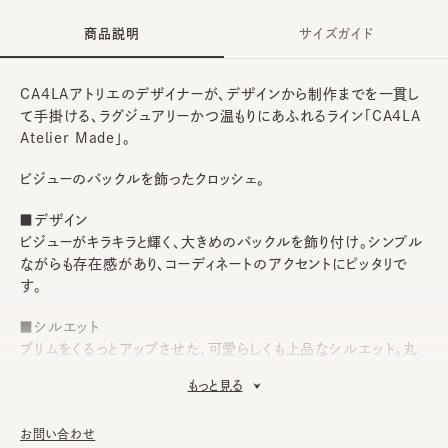
商品説明
サイズガイド
CA4LAアトリエのデザイナーが、デザインから制作までを一貫し
て手掛ける、ラグジュアリーかつ温もりにあふれるライン「CA4LA
Atelier Made」。
ビジューのバックルを飾ったクロッシェ。
■デザイン
ビジューがキラキラと輝く、大きめのバックルを飾り付け。シンプル
ながらも存在感があり、コーディネートのアクセントにピッタリで
す。
■シルエット
ブリムをくるっとアップさせた、可愛らしくも上品なシルエット。丸
みを帯びたクラウンはすっぽりとかぶれて安定感◎。
もっと見る
■素材
ウールフェルトを使用。しっとりとした生地感が秋冬らしく、シーズ
お問い合わせ