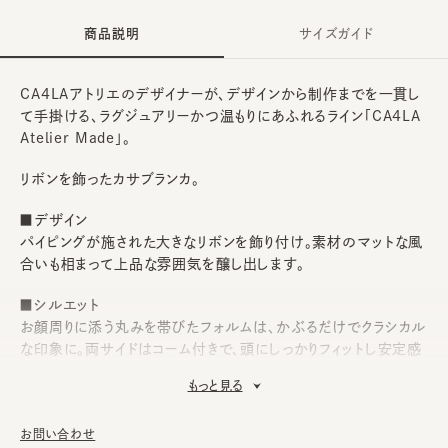
商品説明
サイズガイド
CA4LAアトリエのデザイナーが、デザインから制作までを一貫し
て手掛ける、ラグジュアリーかつ温もりにあふれるライン「CA4LA
Atelier Made」。
リボンを飾ったカサブランカ。
■デザイン
パイピングが施された大きなリボンを飾り付け。素材のマットな風
合いも相まって上品な雰囲気を醸し出します。
■シルエット
お顔周りに添う丸みを帯びたフォルムは、かぶるだけでクラシカル
な印象に。両サイドはコーム付きで、頭にしっかりフィットし安定感
◎。
もっと見る
■素材
フェルト素材を使用。秋冬コーディネートのアクセントにピッタリで
お問い合わせ