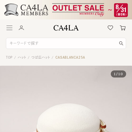
TOP
ハット
つば広ハット
CASABLANCA25A
/
/
/
1
/
10