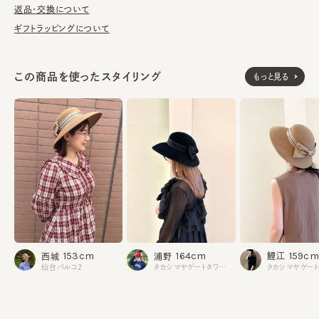
す。
返品・交換について
ギフトラッピングについて
■お手入れ方法
洗濯不可。汚れにつきましては、消臭・抗菌用のスプレーや、帽子
が汚れてしまう前の対策として、汗止めのハットライナーのお勧め
この商品を使ったスタイリング
もっと見る
しております。
※コーム付き
※サイズ調節スベリ仕様（サイズを小さくする際は、調節テープを
まっすぐ引き出してください。逆向きに引っ張るとスベリを破損する
可能性がございます。）
※素材の性質上、斑点のように小さな不純物がございます。予め
ご了承いただいた上でご購入ください。
本体：毛
素材
飾り部分：レーヨン100%
159cm
153cm
164cm
鯉江
西城
浦野
部分：ポリエステル57% レーヨン43%
仙台パルコ2
タカシマヤゲートタワーモール
made in JAPAN
生産国