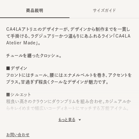
商品説明
サイズガイド
CA4LAアトリエのデザイナーが、デザインから制作までを一貫し
て手掛ける、ラグジュアリーかつ温もりにあふれるライン「CA4LA
Atelier Made」。
チュールを纏ったクロッシェ。
■デザイン
フロントにはチュール、腰にはエナメルベルトを巻き、アクセントを
プラス。甘過ぎず程良くクールなデザインが魅力です。
■シルエット
程良い高さのクラウンにダウンブリムを組み合わせ。カジュアルか
らキレイめまで幅広いコーディネートにマッチする万能アイテム。
もっと見る
■素材
目の細やかな麦ブレードを使用。天然素材ならではのナチュラル
さがありながらも上品さも醸し出します。
お問い合わせ