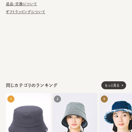
返品・交換について
■お手入れ方法
ギフトラッピングについて
洗濯不可。汚れにつきましては、帽子が汚れてしまう前の対策と
して、汗止めのハットライナーのお勧めしております。
※サイズ調節スベリ仕様（サイズを小さくする際は、調節テープを
まっすぐ引き出してください。逆向きに引っ張るとスベリを破損する
可能性がございます。）
※天然素材の為、草の太さや色の出方・シルエットに多少の個体
差があります。
本体：麦100%
素材
同じカテゴリのランキング
飾り部分：ナイロン100%
もっと見る
made in JAPAN
生産国
1
2
3