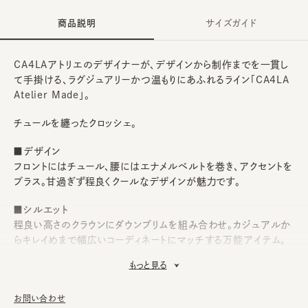
商品説明
サイズガイド
CA4LAアトリエのデザイナーが、デザインから制作までを一貫し
て手掛ける、ラグジュアリーかつ温もりにあふれるライン「CA4LA
Atelier Made」。
チュールを纏ったクロッシェ。
■デザイン
フロントにはチュール、腰にはエナメルベルトを巻き、アクセントを
プラス。甘過ぎず程良くクールなデザインが魅力です。
■シルエット
程良い高さのクラウンにダウンブリムを組み合わせ。カジュアルか
らキレイめまで幅広いコーディネートにマッチする万能アイテム。
もっと見る
■素材
ざっくり編みのラフィアを使用。天然素材ならではのナチュラルさ
がありながらも上品さも醸し出します。
お問い合わせ