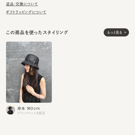
返品・交換について
■お手入れ方法
ギフトラッピングについて
洗濯不可。汚れにつきましては、帽子が汚れてしまう前の対策と
して、汗止めのハットライナーのお勧めしております。
この商品を使ったスタイリング
もっと見る
※サイズ調節スベリ仕様（サイズを小さくする際は、調節テープを
まっすぐ引き出してください。逆向きに引っ張るとスベリを破損する
可能性がございます。）
※天然素材の為、草の太さや色の出方・シルエットに多少の個体
差があります。
本体：ラフィア100%
素材
飾り部分：ナイロン100%
made in JAPAN
生産国
160cm
岸本
グランフロント大阪店