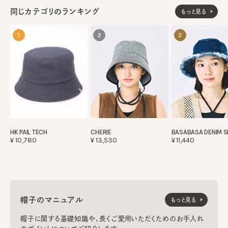
同じカテゴリのランキング
もっと見る
1
2
3
HK PAIL TECH
CHERIE
BASABASA DENIM 
¥10,780
¥13,530
¥11,440
帽子のマニュアル
もっと見る
帽子に関する基礎知識や、長くご愛用いただくためのお手入れ