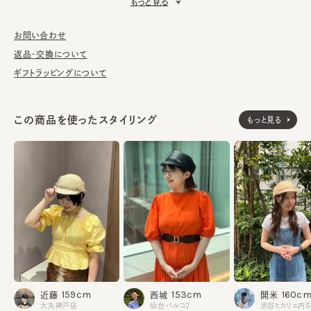
もっと見る
かぶれるのも嬉しいポイント。
■素材
お問い合わせ
ざっくりと編まれたラフィアを使用。天然素材ならではのナチュラ
返品・交換について
ルで爽やかな風合いが魅力、春夏シーズンにピッタリです。
ギフトラッピングについて
■お手入れ方法
洗濯不可。汚れにつきましては、帽子が汚れてしまう前の対策と
この商品を使ったスタイリング
もっと見る
して、汗止めのハットライナーのお勧めしております。
※サイズ調節スベリ仕様（サイズを小さくする際は、調節テープを
まっすぐ引き出してください。逆向きに引っ張るとスベリを破損する
可能性がございます。）
※天然素材の為、草の太さや色の出方・シルエットに多少の個体
差があります。
素材
本体：ラフィア100%
飾り部分：キュプラ67% ポリエステル27% ナイ
159cm
153cm
160c
近藤
西城
開米
ロン6%
大丸神戸店
仙台パルコ2
部分：レーヨン60% 綿40%