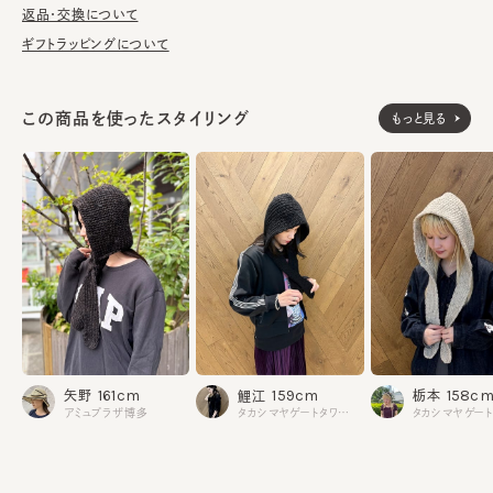
返品・交換について
ギフトラッピングについて
ウール100%
素材
made in JAPAN
生産国
この商品を使ったスタイリング
もっと見る
161cm
158c
159cm
矢野
栃本
鯉江
アミュプラザ博多
タカシマヤゲートタワーモール