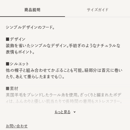
商品説明
サイズガイド
シンプルデザインのフード。
■デザイン
装飾を省いたシンプルなデザイン。手紡ぎのようなナチュラルな
表情もポイント。
■シルエット
他の帽子と組み合わせてかぶることも可能。紐部分は首元に巻い
たり、あえて垂らしたままでも◎。
■素材
英国羊毛をブレンドしたウール糸を使用。ざっくりと編まれたボデ
ィは、ふんわりと優しい肌当たりで長時間の着用もストレスフリー。
もっと見る
■お手入れ方法
洗濯不可。汚れにつきましては、帽子が汚れてしまう前の対策と
して、消臭・抗菌用のスプレーをお勧めしております。
お問い合わせ