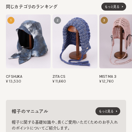
同じカテゴリのランキング
もっと見る
1
2
3
CF SHUKA
ZITA CS
MIST MA 3
¥13,530
¥11,660
¥12,760
帽子のマニュアル
もっと見る
帽子に関する基礎知識や、長くご愛用いただくためのお手入れ
のポイントについてご紹介します。