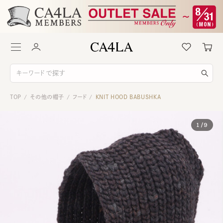
TOP
その他の帽子
フード
KNIT HOOD BABUSHKA
/
/
/
1
/
9