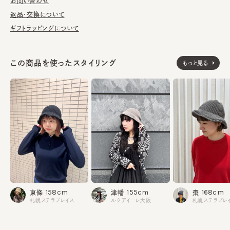
洗濯可能。洗うことにより風合いに多少の変化が起こります。お洗
お問い合わせ
濯の際は単独手洗いで洗濯後、形を整え陰干ししてください。
返品・交換について
ギフトラッピングについて
※手洗いの際は付属のアテンションを必ずご参照ください。
この商品を使ったスタイリング
もっと見る
素材
アクリル54% 綿44% ナイロン2%
made in JAPAN
生産国
158cm
155cm
168cm
東條
津幡
棗
札幌ステラプレイス
ルクアイーレ大阪
札幌ステラプレ