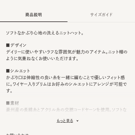
商品説明
サイズガイド
ソフトなかぶり心地の洗えるニットハット。
■デザイン
デイリーに使いやすいラフな雰囲気が魅力のアイテム。ニット帽の
ように気兼ねなくお使いいただけます。
■シルエット
かぶり口は伸縮性の良い糸を一緒に編むことで優しいフィット感
に。ワイヤー入りブリムはお好みのシルエットにアレンジが可能で
す。
■素材
豪州産の長綿糸とアクリル糸の交撚コードヤーンを使用。ソフトな
質感ながらも、程よくハリのある風合いに仕上げました。
もっと見る
■お手入れ方法