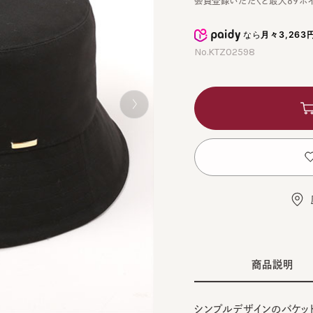
なら
月々3,263円
から
No.KTZ02598
カ
お
店舗
商品説明
シンプルデザインのバケットハッ
WHITE モデル