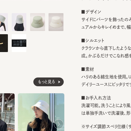
■デザイン
サイドにパーツを飾ったのみの
ュアルからキレイめまで、幅広い
■シルエット
クラウンから直下したようなブリ
成。かぶるだけでこなれ感を演出
■素材
ハリのある綿生地を使用。UVカ
もっと見る
デイリーユースにピッタリです。
■お手入れ方法
洗濯可能。洗うことにより風合
は単独手洗いで洗濯後、形を整
※サイズ調節スベリ仕様（サイズ
ぐ引き出してください。逆向きに
ざいます。）