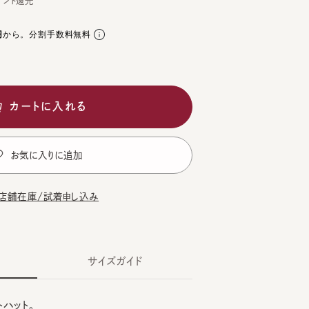
。分割手数料無料
ートに入れる
気に入りに追加
在庫/試着申し込み
サイズガイド
ト。
頭囲：57cm
GREEN