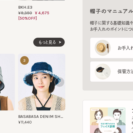
[50%OFF]
[60%OFF]
帽子に関する基礎知識や、長
お手入れのポイントについてご
もっと見る
お手入れ方
BKH.ST
LM RAIN HA
3
4
5
¥9,680
¥17,490
保管方法
フ
BASABASA DENIM SHORT5
スマー
¥11,440
を診
イント
す。
フェ