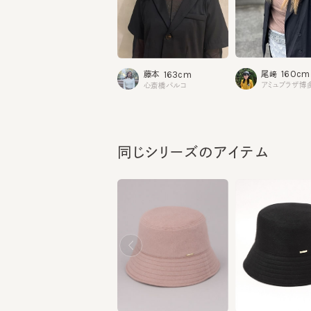
160cm
163cm
尾﨑
藤本
アミュプラザ博多
心斎橋パルコ
同じシリーズのアイテム
BKH.N2
BKH.E4
¥8,800
¥3,520
¥11,000