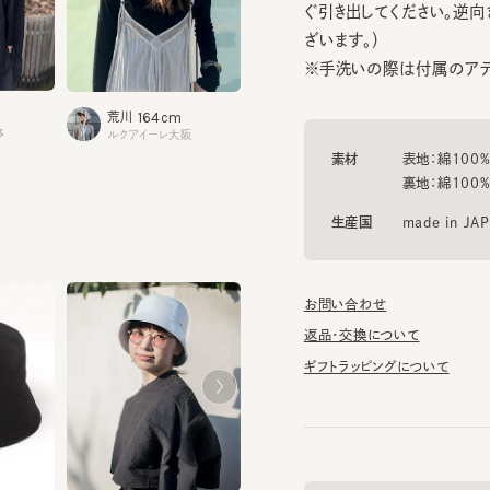
※手洗いの際は付属のアテンシ
164cm
164cm
浦野
荒川
タカシマヤゲートタワーモール
ルクアイーレ大阪
素材
表地：綿100%
裏地：綿100%
生産国
made in JAPAN
お問い合わせ
返品・交換について
ギフトラッピングについて
BKH.E3
BKH.E2
BKH.ST
帽子のマニュアル
¥9,350
¥4,675
¥9,350
¥3,740
¥9,680