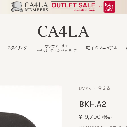
カシラアトリエ
スタイリング
帽子のマニュアル
もっ
帽子のオーダー・カスタム・リペア
UVカット
洗える
BKH.A2
¥9,790
(税込)
会員登録いただくと最大89ポイント