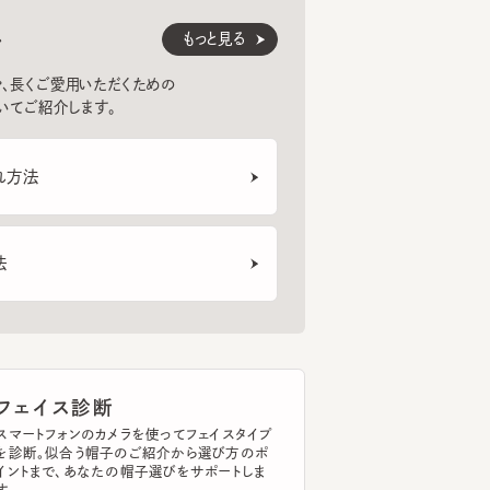
くご愛用いただくための
紹介します。
法
T
U.LRIP HAT
OPENWORK HAND-KNIT HAT
IREN
6
7
8
¥14,850
¥21,780
¥12
ェイス診断
トフォンのカメラを使ってフェイスタイプ
断。似合う帽子のご紹介から選び方のポ
まで、あなたの帽子選びをサポートしま
イスタイプを診断する