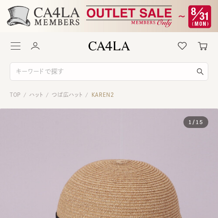
TOP
ハット
つば広ハット
KAREN2
/
/
/
1
/
15