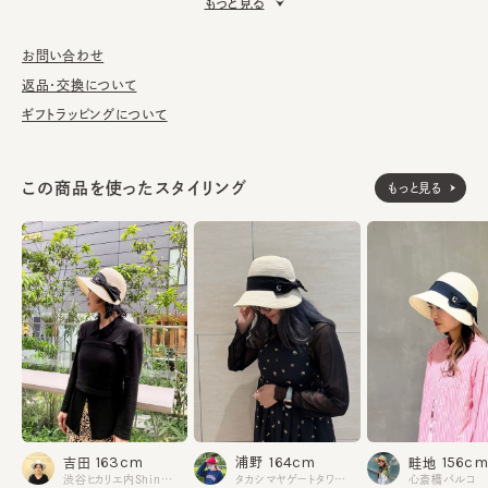
もっと見る
■お手入れ方法
洗濯不可。汚れにつきましては、帽子が汚れてしまう前の対策と
お問い合わせ
して、汗止めのハットライナーのお勧めしております。
返品・交換について
ギフトラッピングについて
※サイズ調節スベリ仕様（サイズを小さくする際は、調節テープを
まっすぐ引き出してください。逆向きに引っ張るとスベリを破損する
可能性がございます。）
この商品を使ったスタイリング
もっと見る
本体：紙82% ポリエステル18%
素材
飾り部分：綿60% ポリエステル40%
made in JAPAN
生産国
164cm
163cm
156cm
浦野
吉田
畦地
タカシマヤゲートタワーモール
渋谷ヒカリエ内ShinQs
心斎橋パルコ