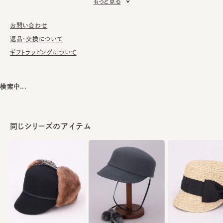
もっと見る
■お手入れ方法
洗濯不可。汚れにつきましては、帽子が汚れてしまう前の対策と
お問い合わせ
して、汗止めのハットライナーのお勧めしております。
返品・交換について
ギフトラッピングについて
※サイズ調節スベリ仕様（サイズを小さくする際は、調節テープを
まっすぐ引き出してください。逆向きに引っ張るとスベリを破損する
可能性がございます。）
検索中...
本体：紙90% レーヨン10%
素材
飾り部分：レーヨン100%
同じシリーズのアイテム
made in JAPAN
生産国