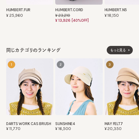
HUMBERT.FUR
HUMBERT.CORD
HUMBERT.N5
¥25,960
¥18,150
¥23,210
¥13,926
[40%OFF]
同じカテゴリのランキング
もっと見る
1
2
3
DARTS WORK CAS BRUSH
SUNSHINE4
MAY FELT7
¥11,770
¥16,500
¥20,350