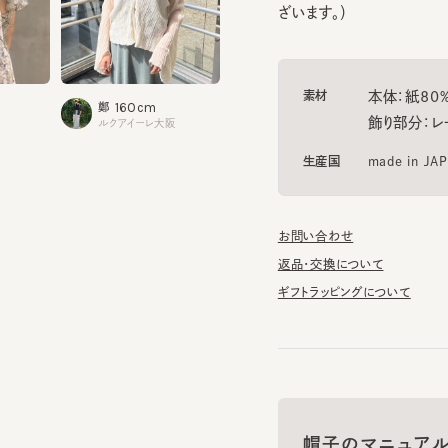
素材
本体：紙80% ポ
1
160cm
151cm
西城
鄭
笠井
飾り部分：レーヨン
仙台パル
ルクアイーレ大阪
阪急うめだ本店
生産国
made in JAPAN
お問い合わせ
返品・交換について
ギフトラッピングについて
帽子のマニュアル
帽子に関する基礎知識や、長
お手入れのポイントについてご