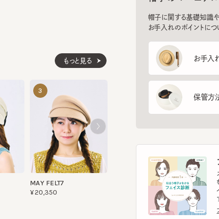
お手入れ方
もっと見る
HK MATT
MAT FS
3
4
5
保管方法
¥13,200
¥10,670
フ
スマー
を診
MAY FELT7
イント
¥20,350
す。
フェ