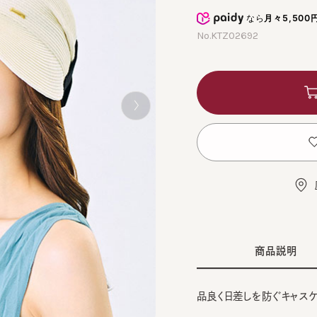
なら
月々5,500円
から
No.KTZ02692
カ
お
店舗
商品説明
品良く日差しを防ぐキャスケット
■デザイン
57㎝
BRO