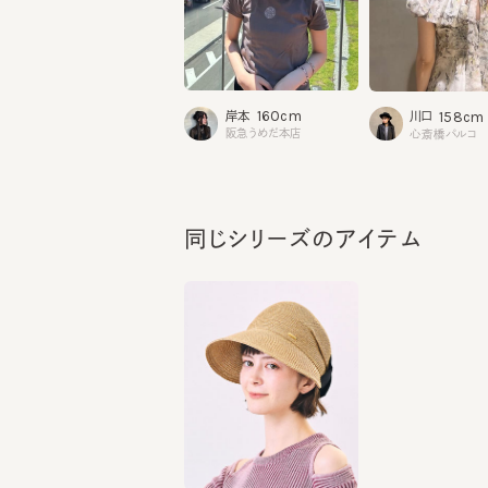
160cm
158cm
岸本
川口
阪急うめだ本店
心斎橋パルコ
同じシリーズのアイテム
SUNSHINE3
¥15,950