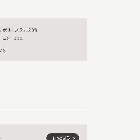
リエステル20%
53cm
161cm
147cm
矢野
枝元
100%
コ2
アミュプラザ博多
阪急うめだ本店
もっと見る
くご愛用いただくための
紹介します。