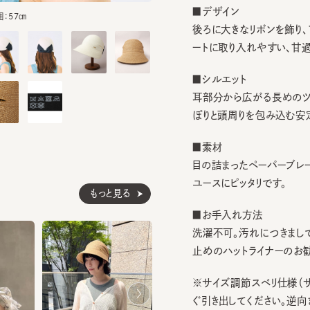
後ろに大きなリボンを飾り、アク
ートに取り入れやすい、甘過ぎな
■シルエット
耳部分から広がる長めのツバは、
ぽりと頭周りを包み込む安定感
■素材
目の詰まったペーパーブレード
ユースにピッタリです。
もっと見る
■お手入れ方法
洗濯不可。汚れにつきましては
止めのハットライナーのお勧めし
※サイズ調節スベリ仕様（サイズ
ぐ引き出してください。逆向きに
ざいます。）