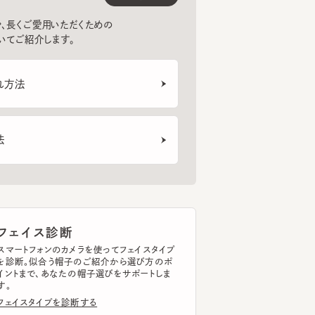
法
HK HOOK 2
AMSTERDAM
HK S
6
7
8
¥13,200
¥19,580
¥10
ェイス診断
トフォンのカメラを使ってフェイスタイプ
断。似合う帽子のご紹介から選び方のポ
まで、あなたの帽子選びをサポートしま
イスタイプを診断する