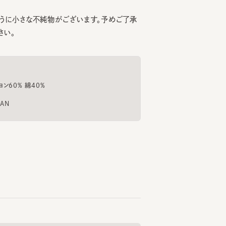
% 綿40%
KSZ-NAHB-PA432 2
TASOGARE WIDE 4
BF-4
6
7
8
¥34,100
¥13,750
¥23
もっと見る