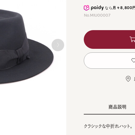
なら
月々8,800円
から
No.MIU00007
カ
お
店舗
商品説明
クラシックな中折れハット。
■デザイン
BEI