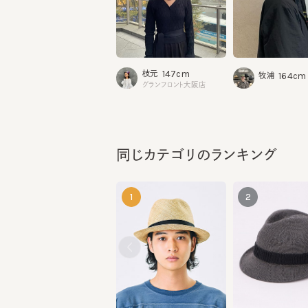
147cm
枝元
164cm
牧浦
グランフロント大阪店
同じカテゴリのランキング
1
2
TASOGARE 4
ADAM6
¥14,740
¥10,230