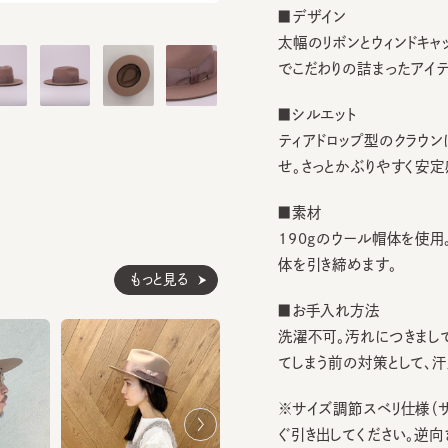
太幅のリボンとウィンドキャッチ
でこだわりの詰まったアイテム
■シルエット
ティアドロップ型のクラウンに切
せ。さっとかぶりやすく安定感抜
■素材
190gのウール帽体を使用。フ
体を引き締めます。
もっと見る
■お手入れ方法
洗濯不可。汚れにつきましては
てしまう前の対策として、汗止め
※サイズ調節スベリ仕様（サイズ
ぐ引き出してください。逆向きに
ざいます。）
※素材の性質上、斑点のように