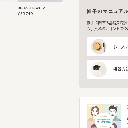
帽子に関する基礎知識や、長
お手入れのポイントについてご
お手入れ方
保管方法
フ
スマー
を診
イント
す。
フェ