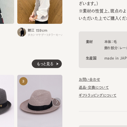
いただいた上でご購入ください。
173cm
159cm
笠作
鯉江
心斎橋パルコ
タカシマヤゲートタワーモール
素材
本体：毛
飾り部分：レーヨン60
生産国
made in JAPAN
もっと見る
お問い合わせ
KMC-45HB-LB684 2
TABIKAZE 6
3
4
5
¥25,740
¥18,810
返品・交換について
ギフトラッピングについて
BF-65-LB626 2
帽子のマニュアル
¥25,740