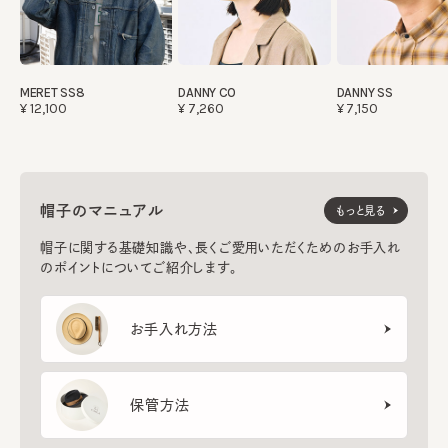
MERET SS8
DANNY CO
DANNY SS
¥12,100
¥7,260
¥7,150
帽子のマニュアル
もっと見る
帽子に関する基礎知識や、長くご愛用いただくためのお手入れ
のポイントについてご紹介します。
お手入れ方法
保管方法