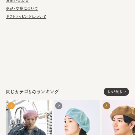
お問い合わせ
です。
返品・交換について
■お手入れ方法
ギフトラッピングについて
洗濯不可。汚れにつきましては、帽子が汚れてしまう前の対策と
して、汗止めのハットライナーのお勧めしております。
※サイズ調節スベリ仕様（サイズを小さくする際は、調節テープを
まっすぐ引き出してください。逆向きに引っ張るとスベリを破損する
可能性がございます。）
ウール38% アンゴラ30% ポリエステル25% ナイロン
素材
7%
made in JAPAN
生産国
同じカテゴリのランキング
もっと見る
1
2
3