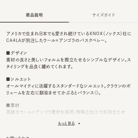
商品説明
サイズガイド
アメリカで生まれ日本でも愛され続けているKNOX（ノックス）社に
CA4LAが別注したウール×アンゴラのバスクベレー。
■デザイン
素材の良さと美しいフォルムを際立たせるシンプルなデザイン。ス
タイリングを品良く纏めてくれます。
■シルエット
オールマイティに活躍するスタンダードなシルエット。クラウンのボ
リュームを左右に馴染ませてかぶるとバランス◎。
■素材
高級なウール×アンゴラ素材を採用。特殊な加工で毛羽立たせ
て、ふんわり厚みを出し美しいシルエットに仕上げました。スベリ
もっと見る
には吸汗速乾機能と抗菌消臭効果を併せ持つアジャスタースベ
リを搭載しているので、清潔度も高く、フィット感の微調整が可能