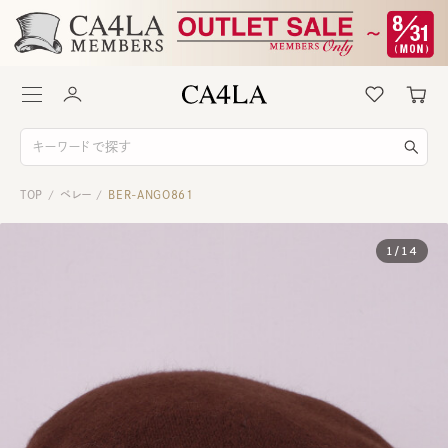
TOP
ベレー
BER-ANGO861
/
/
1
/
14