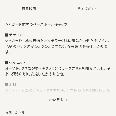
商品説明
サイズガイド
ジャガード素材のベースボールキャップ。
■デザイン
ジャカード生地の表裏をパッチワーク風に組み合わせたデザイン。
色柄のバランスがひとつひとつ異なり、存在感のある仕上がりで
す。
■シルエット
オーソドックスな6枚ハギクラウンにカーブブリムを組み合わせ。程
よい深さもあり、安定したかぶり心地。
■素材
ヴィンテージ風のジャガード素材を使用。立体感のある織り柄が特
徴で、華やかな雰囲気を演出します。
もっと見る
■お手入れ方法
洗濯不可。汚れにつきましては、消臭・抗菌用のスプレーや、帽子
お問い合わせ