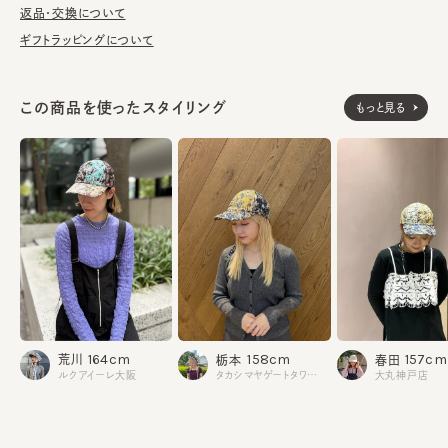
が汚れてしまう前の対策として、汗止めのハットライナーのお勧め
返品・交換について
しております。
ギフトラッピングについて
※柄の出方は個体差があります。
この商品を使ったスタイリング
もっと見る
レーヨン37% ポリエステル26% ナイロン23% 紙12% ポ
素材
リウレタン2%
made in JAPAN
生産国
164cm
158cm
157cm
荒川
栃本
春田
ルクアイーレ大阪
タカシマヤゲートタワーモール
大丸神戸店