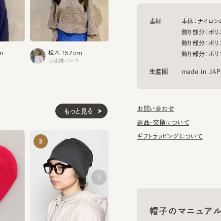
飾り部分：ポリエステ
飾り部分：ポリエステ
162cm
157cm
1
石川
松本
畦地
飾り部分：ポリエステ
阪急うめだ本店
心斎橋パルコ
心斎橋パ
生産国
made in JAPAN
お問い合わせ
もっと見る
返品・交換について
ギフトラッピングについて
SERGE CO 9
CF TC MISS
3
4
5
¥7,920
¥7,370
帽子のマニュアル
帽子に関する基礎知識や、長
7
SILK MISSILE LONG11
お手入れのポイントについてご
¥7,370