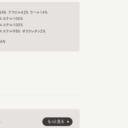
ル100%
ル100%
56cm
152cm
152cm
佐藤.M
熊沢
ル98% ポリウレタン2%
ルコ
心斎橋パルコ
札幌ステラプレイス
ILE
WP SMALLIBB REPC
YD S MISSILE
SOPH
6
7
8
¥6,380
¥8,140
¥12
もっと見る
くご愛用いただくための
紹介します。