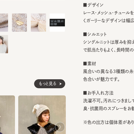
レース・メッシュ・チュールを組
くガーリーなデザインは幅広いコ
■シルエット
シングルニットは厚みを抑えて
で肌当たりもよく、長時間の着用
■素材
風合いの異なる3種類の糸をミ
色合いが魅力です。
もっと見る
■お手入れ方法
洗濯不可。汚れにつきましては
臭・抗菌用のスプレーをお勧めし
※色の出方は個体差があります
素材
本体：ナイロン44% 