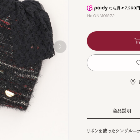
なら
月々7,260円
から
No.ONM01972
カ
お
店舗
商品説明
リボンを飾ったシングルニット。
■デザイン
WHI