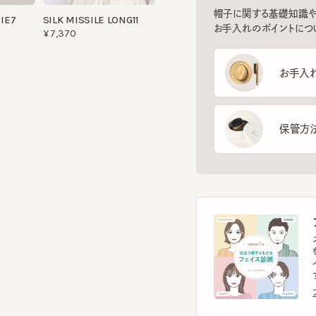
お手入れ方
保管方法
フ
スマー
を診
イント
す。
フェ
ヘ