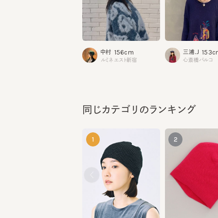
156cm
153cm
中村
三浦.J
ルミネエスト新宿
心斎橋パルコ
同じカテゴリのランキング
1
2
SORBET LONG 5
COOL MAX BEANIE
¥9,020
¥6,930