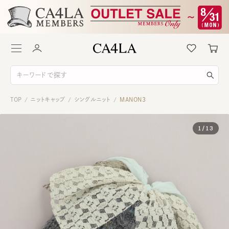
TOP
ニットキャップ
シングルニット
MANON3
/
/
/
1
/
13