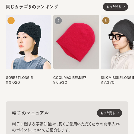
同じカテゴリのランキング
もっと見る
1
2
3
SORBET LONG 5
COOL MAX BEANIE7
SILK MISSILE LONG11
¥9,020
¥6,930
¥7,370
帽子のマニュアル
もっと見る
帽子に関する基礎知識や、長くご愛用いただくためのお手入れ
のポイントについてご紹介します。