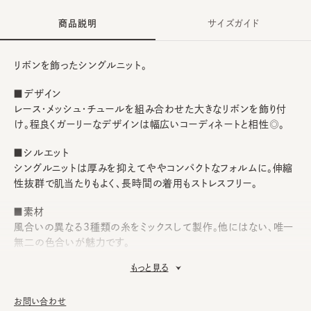
商品説明
サイズガイド
リボンを飾ったシングルニット。
■デザイン
レース・メッシュ・チュールを組み合わせた大きなリボンを飾り付
け。程良くガーリーなデザインは幅広いコーディネートと相性◎。
■シルエット
シングルニットは厚みを抑えてややコンパクトなフォルムに。伸縮
性抜群で肌当たりもよく、長時間の着用もストレスフリー。
■素材
風合いの異なる3種類の糸をミックスして製作。他にはない、唯一
無二の色合いが魅力です。
もっと見る
■お手入れ方法
洗濯不可。汚れにつきましては、帽子が汚れてしまう前の対策と
して、消臭・抗菌用のスプレーをお勧めしております。
お問い合わせ