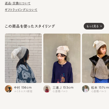
返品・交換について
※色の出方は個体差があります。
ギフトラッピングについて
本体：ナイロン44% アクリル42% ウール14%
素材
この商品を使ったスタイリング
もっと見る
飾り部分：ポリエステル100%
飾り部分：ポリエステル100%
飾り部分：ポリエステル98% ポリウレタン2%
made in JAPAN
生産国
156cm
153cm
157cm
中村
三浦.J
松本
ルミネエスト新宿
心斎橋パルコ
心斎橋パルコ